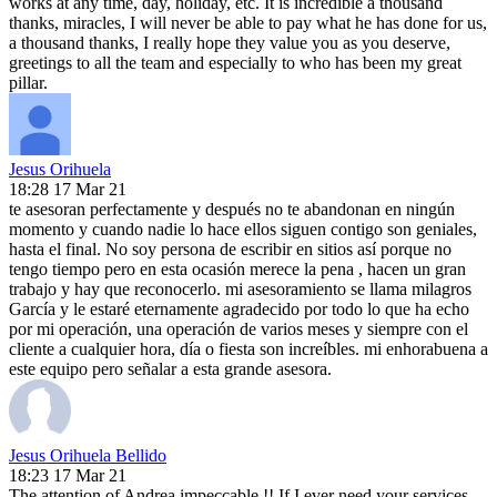
works at any time, day, holiday, etc. It is incredible a thousand
thanks, miracles, I will never be able to pay what he has done for us,
a thousand thanks, I really hope they value you as you deserve,
greetings to all the team and especially to who has been my great
pillar.
Jesus Orihuela
18:28 17 Mar 21
te asesoran perfectamente y después no te abandonan en ningún
momento y cuando nadie lo hace ellos siguen contigo son geniales,
hasta el final. No soy persona de escribir en sitios así porque no
tengo tiempo pero en esta ocasión merece la pena , hacen un gran
trabajo y hay que reconocerlo. mi asesoramiento se llama milagros
García y le estaré eternamente agradecido por todo lo que ha echo
por mi operación, una operación de varios meses y siempre con el
cliente a cualquier hora, día o fiesta son increíbles. mi enhorabuena a
este equipo pero señalar a esta grande asesora.
Jesus Orihuela Bellido
18:23 17 Mar 21
The attention of Andrea impeccable !! If I ever need your services