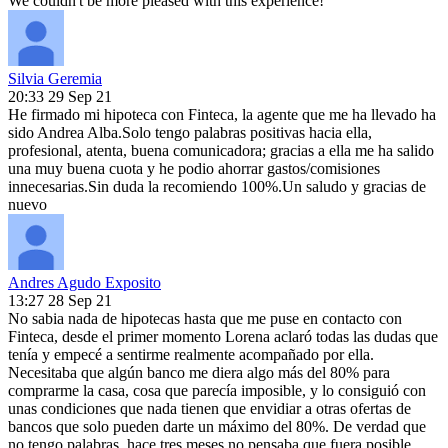
We couldn't be more pleased with this experience!
Silvia Geremia
20:33 29 Sep 21
He firmado mi hipoteca con Finteca, la agente que me ha llevado ha
sido Andrea Alba.Solo tengo palabras positivas hacia ella,
profesional, atenta, buena comunicadora; gracias a ella me ha salido
una muy buena cuota y he podio ahorrar gastos/comisiones
innecesarias.Sin duda la recomiendo 100%.Un saludo y gracias de
nuevo
Andres Agudo Exposito
13:27 28 Sep 21
No sabia nada de hipotecas hasta que me puse en contacto con
Finteca, desde el primer momento Lorena aclaró todas las dudas que
tenía y empecé a sentirme realmente acompañado por ella.
Necesitaba que algún banco me diera algo más del 80% para
comprarme la casa, cosa que parecía imposible, y lo consiguió con
unas condiciones que nada tienen que envidiar a otras ofertas de
bancos que solo pueden darte un máximo del 80%. De verdad que
no tengo palabras, hace tres meses no pensaba que fuera posible