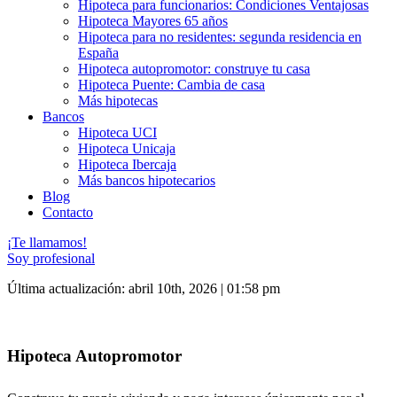
Hipoteca para funcionarios: Condiciones Ventajosas
Hipoteca Mayores 65 años
Hipoteca para no residentes: segunda residencia en
España
Hipoteca autopromotor: construye tu casa
Hipoteca Puente: Cambia de casa
Más hipotecas
Bancos
Hipoteca UCI
Hipoteca Unicaja
Hipoteca Ibercaja
Más bancos hipotecarios
Blog
Contacto
¡Te llamamos!
Soy profesional
Última actualización: abril 10th, 2026 | 01:58 pm
Hipoteca Autopromotor