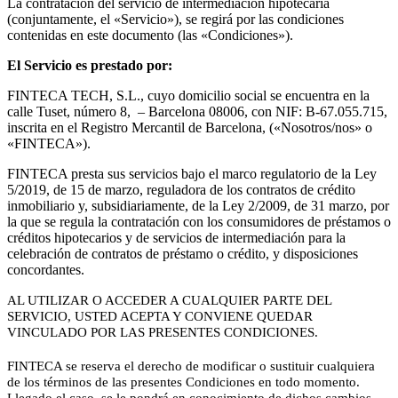
La contratación del servicio de intermediación hipotecaria
(conjuntamente, el «Servicio»), se regirá por las condiciones
contenidas en este documento (las «Condiciones»).
El Servicio es prestado por:
FINTECA TECH, S.L., cuyo domicilio social se encuentra en la
calle Tuset, número 8, – Barcelona 08006, con NIF: B-67.055.715,
inscrita en el Registro Mercantil de Barcelona, («Nosotros/nos» o
«FINTECA»).
FINTECA presta sus servicios bajo el marco regulatorio de la Ley
5/2019, de 15 de marzo, reguladora de los contratos de crédito
inmobiliario y, subsidiariamente, de la Ley 2/2009, de 31 marzo, por
la que se regula la contratación con los consumidores de préstamos o
créditos hipotecarios y de servicios de intermediación para la
celebración de contratos de préstamo o crédito, y disposiciones
concordantes.
AL UTILIZAR O ACCEDER A CUALQUIER PARTE DEL
SERVICIO, USTED ACEPTA Y CONVIENE QUEDAR
VINCULADO POR LAS PRESENTES CONDICIONES.
FINTECA se reserva el derecho de modificar o sustituir cualquiera
de los términos de las presentes Condiciones en todo momento.
Llegado el caso, se le pondrá en conocimiento de dichos cambios