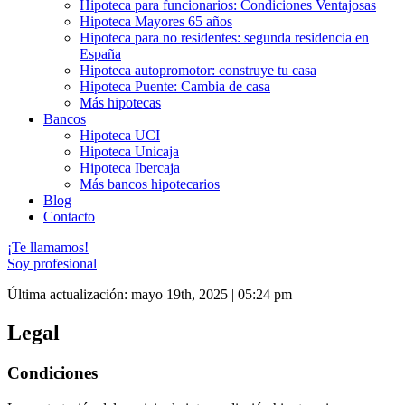
Hipoteca para funcionarios: Condiciones Ventajosas
Hipoteca Mayores 65 años
Hipoteca para no residentes: segunda residencia en
España
Hipoteca autopromotor: construye tu casa
Hipoteca Puente: Cambia de casa
Más hipotecas
Bancos
Hipoteca UCI
Hipoteca Unicaja
Hipoteca Ibercaja
Más bancos hipotecarios
Blog
Contacto
¡Te llamamos!
Soy profesional
Última actualización: mayo 19th, 2025 | 05:24 pm
Legal
Condiciones