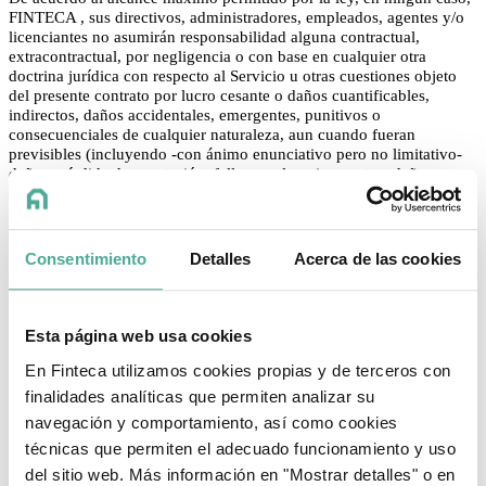
FINTECA , sus directivos, administradores, empleados, agentes y/o
licenciantes no asumirán responsabilidad alguna contractual,
extracontractual, por negligencia o con base en cualquier otra
doctrina jurídica con respecto al Servicio u otras cuestiones objeto
del presente contrato por lucro cesante o daños cuantificables,
indirectos, daños accidentales, emergentes, punitivos o
consecuenciales de cualquier naturaleza, aun cuando fueran
previsibles (incluyendo -con ánimo enunciativo pero no limitativo-
daños, pérdida de reputación, fallas en el equipo u otros daños o
pérdidas) que surjan o se relacionen de alguna manera con (i) la
prestación de los Servicios o su imposibilidad; (ii) cualquier cambio
que podamos hacer en los Servicios, o para cualquier interrupción
permanente o temporal en la prestación de los Servicios (iii) acceso
Consentimiento
Detalles
Acerca de las cookies
no autorizado o alteración de sus datos o el fracaso de mantener la
confidencialidad de los datos e información facilitada, (iv) la
supresión, corrupción o falta de almacenamiento de cualquier
contenido y otros datos de comunicaciones mantenidos o
Esta página web usa cookies
transmitidos por o mediante el uso de los Servicios; (v) cualquier
error en cualquier contenido o por cualquier pérdida o daño de
En Finteca utilizamos cookies propias y de terceros con
cualquier tipo incurrido como resultado de su uso de cualquier
finalidades analíticas que permiten analizar su
Contenido publicado, enviado por correo electrónico, transmitido, o
navegación y comportamiento, así como cookies
puesto a disposición de otro modo a través del Servicio; o (vi)
declaraciones o conducta de cualquier tercero en el Servicio.
técnicas que permiten el adecuado funcionamiento y uso
del sitio web. Más información en "Mostrar detalles" o en