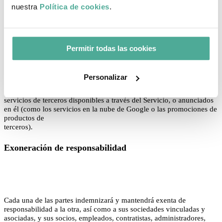
La Ley aplicable puede no permitir la limitación o exclusión de
nuestra
Política de cookies
.
responsabilidad por daños indirectos (lucro cesante) ni/o daños
emergentes, por lo que la limitación o exclusión anterior puede no
aplicarse a usted. En tales casos, nuestra responsabilidad se limitará
en la máxima medida permitida por la Ley aplicable.
Permitir todas las cookies
Además, FINTECA no tendrá ninguna responsabilidad con respecto
a cualquier contenido de usuario. Las limitaciones anteriores no se
aplicarán a cualquier negligencia grave o conducta dolosa de
Personalizar
FINTECA en la medida en que lo prohíba la ley aplicable. FINTECA
no tiene ninguna responsabilidad en relación con los productos o
servicios de terceros disponibles a través del Servicio, o anunciados
en él (como los servicios en la nube de Google o las promociones de
productos de
terceros).
Exoneración de responsabilidad
Cada una de las partes indemnizará y mantendrá exenta de
responsabilidad a la otra, así como a sus sociedades vinculadas y
asociadas, y sus socios, empleados, contratistas, administradores,