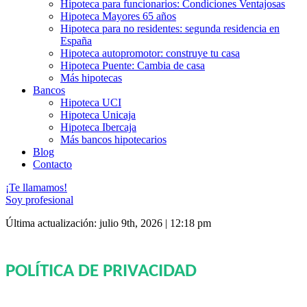
Hipoteca para funcionarios: Condiciones Ventajosas
Hipoteca Mayores 65 años
Hipoteca para no residentes: segunda residencia en
España
Hipoteca autopromotor: construye tu casa
Hipoteca Puente: Cambia de casa
Más hipotecas
Bancos
Hipoteca UCI
Hipoteca Unicaja
Hipoteca Ibercaja
Más bancos hipotecarios
Blog
Contacto
¡Te llamamos!
Soy profesional
Última actualización: julio 9th, 2026 | 12:18 pm
POLÍTICA DE PRIVACIDAD