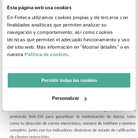
de FINTECA.
Esta página web usa cookies
Enviar tus datos a empresas del grupo empresarial y terceros para el 
En Finteca utilizamos cookies propias y de terceros con
envío de comunicaciones comerciales.
finalidades analíticas que permiten analizar su
Para optimizar nuestras campañas publicitarias y ofrecer contenido 
navegación y comportamiento, así como cookies
personalizado. Esto incluye la creación de «públicos personalizados» y 
técnicas que permiten el adecuado funcionamiento y uso
«públicos similares» en las plataformas de redes sociales. El objetivo es 
del sitio web. Más información en "Mostrar detalles" o en
permitir que estas plataformas te muestren nuestros anuncios a ti y a 
nuestra
Política de cookies
.
otros usuarios que compartan características demográficas o de 
comportamiento contigo. Este proceso implica un ciclo de 
retroalimentación en el que compartimos el estado de calificación de tu 
contacto (por ejemplo, si tu solicitud fue aceptada o no) para entrenar y 
Permitir todas las cookies
optimizar los algoritmos publicitarios de la plataforma (Marketing 
conductual y optimización de la publicidad en redes sociales (públicos 
personalizados y similares de Meta).
Personalizar
a) Alcance de los datos compartidos:
A tal fin, transmitimos identificadores cifrados de forma segura (utilizando el 
protocolo SHA-256 para garantizar la minimización de datos), tales 
como tu dirección de correo electrónico, número de teléfono y nombre 
completo, junto con tus indicadores dinámicos de estado de calificación 
de clientes potenciales.