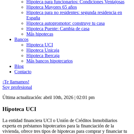
Hipoteca para funcionarios: Condiciones Ventajosas
Hipoteca Mayores 65 años
Hipoteca para no residentes: segunda residencia en
España
Hipoteca autopromotor: construye tu casa
Hipoteca Puente: Cambia de casa
Más hipotecas
Bancos
Hipoteca UCI
Hipoteca Unicaja
Hipoteca Ibercaja
Más bancos hipotecarios
Blog
Contacto
¡Te llamamos!
Soy profesional
Última actualización: abril 10th, 2026 | 02:01 pm
Hipoteca UCI
La entidad financiera UCI o Unión de Créditos Inmobiliarios
experta en préstamos hipotecarios para la financiación de la
vivienda, ofrece tres tipos de hipotecas para comprar y financiar tu