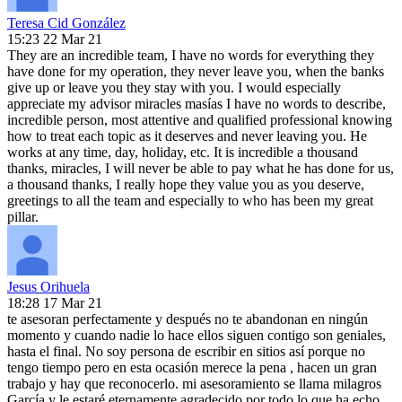
Teresa Cid González
15:23 22 Mar 21
They are an incredible team, I have no words for everything they
have done for my operation, they never leave you, when the banks
give up or leave you they stay with you. I would especially
appreciate my advisor miracles masías I have no words to describe,
incredible person, most attentive and qualified professional knowing
how to treat each topic as it deserves and never leaving you. He
works at any time, day, holiday, etc. It is incredible a thousand
thanks, miracles, I will never be able to pay what he has done for us,
a thousand thanks, I really hope they value you as you deserve,
greetings to all the team and especially to who has been my great
pillar.
Jesus Orihuela
18:28 17 Mar 21
te asesoran perfectamente y después no te abandonan en ningún
momento y cuando nadie lo hace ellos siguen contigo son geniales,
hasta el final. No soy persona de escribir en sitios así porque no
tengo tiempo pero en esta ocasión merece la pena , hacen un gran
trabajo y hay que reconocerlo. mi asesoramiento se llama milagros
García y le estaré eternamente agradecido por todo lo que ha echo