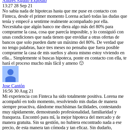
Andres Agudo Exposito
13:27 28 Sep 21
No sabia nada de hipotecas hasta que me puse en contacto con
Finteca, desde el primer momento Lorena aclaró todas las dudas que
tenía y empecé a sentirme realmente acompañado por ella.
Necesitaba que algún banco me diera algo más del 80% para
comprarme la casa, cosa que parecía imposible, y lo consiguió con
unas condiciones que nada tienen que envidiar a otras ofertas de
bancos que solo pueden darte un máximo del 80%. De verdad que
no tengo palabras, hace tres meses no pensaba que fuera posible
comprarme la casa de mis sueños y ahora mismo estoy viviendo en
ella... Simplemente si buscas hipoteca, ponte en contacto con ella, te
hará el proceso mucho más fácil y ameno 🙂
Jose Cantón
16:56 30 Aug 21
Mi experiencia con Finteca ha sido totalmente positiva. Lorena me
acompañó en todo momento, resolviendo mis dudas de manera
siempre proactiva, dándome muchísimas facilidades, contestando
muy rápidamente, demostrando profesionalidad, familiaridad y
franqueza. Encontró para mí, la mejor hipoteca del mercado y de
manera gratuita. Sin su gestión, no hubiera encontrado nada a ese
precio, de esta manera tan cómoda y tan eficaz. Sin dudarlo,