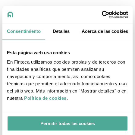
Preguntas frecuentes Hipoteca Sabadell
¿Cómo solicitar hipoteca Banco Sabadell?
Consentimiento
Detalles
Acerca de las cookies
En Finteca nos encargamos de negociar con las entidades para
conseguir la mejor hipoteca para ti
. Nuestros asesores se
encargan de estudiar tu caso y personalizarte la hipoteca. Solamente
deberás invertir 4 horas de tu tiempo y en Finteca gestionaremos los
Esta página web usa cookies
trámites necesarios desde la solicitud hasta la firma.
En Finteca utilizamos cookies propias y de terceros con
¿Cuánto tarda el Banco Sabadell en conceder una hipoteca?
finalidades analíticas que permiten analizar su
La hipoteca Banco Sabadell suele tardar aproximadamente 10-15
navegación y comportamiento, así como cookies
días es estudiar toda la documentación del cliente. Una vez obtenida
técnicas que permiten el adecuado funcionamiento y uso
evaluación del cliente positiva, suele tardar 1 día en conceder una
del sitio web. Más información en "Mostrar detalles" o en
hipoteca.
nuestra
Política de cookies
.
Hipoteca Sabadell Opiniones
Finteca
4.9
Permitir todas las cookies
Basado en
240
opiniones
‹