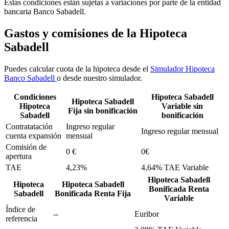
Estas condiciones están sujetas a variaciones por parte de la entidad
bancaria Banco Sabadell.
Gastos y comisiones de la Hipoteca
Sabadell
Puedes calcular cuota de la hipoteca desde el
Simulador Hipoteca
Banco Sabadell
o desde nuestro simulador.
Condiciones
Hipoteca Sabadell
Hipoteca Sabadell
Hipoteca
Variable sin
Fija sin bonificación
Sabadell
bonificación
Contratatación
Ingreso regular
Ingreso regular mensual
cuenta expansión
mensual
Comisión de
0 €
0€
apertura
TAE
4,23%
4,64% TAE Variable
Hipoteca Sabadell
Hipoteca
Hipoteca Sabadell
Bonificada Renta
Sabadell
Bonificada Renta Fija
Variable
Índice de
--
Euribor
referencia