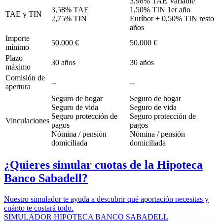
3,98% TAE Variable
3,58% TAE
1,50% TIN 1er año
TAE y TIN
2,75% TIN
Euríbor + 0,50% TIN resto
años
Importe
50.000 €
50.000 €
mínimo
Plazo
30 años
30 años
máximo
Comisión de
--
--
apertura
Seguro de hogar
Seguro de hogar
Seguro de vida
Seguro de vida
Seguro protección de
Seguro protección de
Vinculaciones
pagos
pagos
Nómina / pensión
Nómina / pensión
domiciliada
domiciliada
¿Quieres simular cuotas de la Hipoteca
Banco Sabadell?
Nuestro simulador te ayuda a descubrir qué aportación necesitas y
cuánto te costará todo.
SIMULADOR HIPOTECA BANCO SABADELL