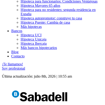
Hipoteca para funcionarios: Condiciones Ventajosas
Hipoteca Mayores 65 años
Hipoteca para no residentes: segunda residencia en
España
Hipoteca autopromotor: construye tu casa
Hipoteca Puente: Cambia de casa
Más hipotecas
Bancos
Hipoteca UCI
Hipoteca Unicaja
Hipoteca Ibercaja
Más bancos hipotecarios
Blog
Contacto
¡Te llamamos!
Soy profesional
Última actualización: julio 8th, 2026 | 10:55 am