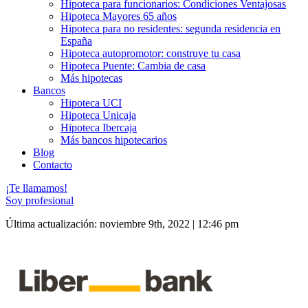
Hipoteca para funcionarios: Condiciones Ventajosas
Hipoteca Mayores 65 años
Hipoteca para no residentes: segunda residencia en
España
Hipoteca autopromotor: construye tu casa
Hipoteca Puente: Cambia de casa
Más hipotecas
Bancos
Hipoteca UCI
Hipoteca Unicaja
Hipoteca Ibercaja
Más bancos hipotecarios
Blog
Contacto
¡Te llamamos!
Soy profesional
Última actualización: noviembre 9th, 2022 | 12:46 pm