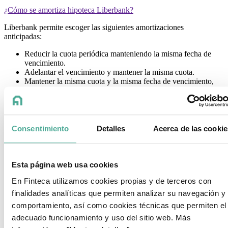
¿Cómo se amortiza hipoteca Liberbank?
Liberbank permite escoger las siguientes amortizaciones
anticipadas:
Reducir la cuota periódica manteniendo la misma fecha de
vencimiento.
Adelantar el vencimiento y mantener la misma cuota.
Mantener la misma cuota y la misma fecha de vencimiento,
generando carencia por la que solo tendrás que satisfacer los
intereses y seguir pagando cuotas similares a las iniciales una
vez concluida la carencia.
Hipoteca Liberbank Opiniones
Consentimiento
Detalles
Acerca de las cookie
Finteca
4.9
Esta página web usa cookies
Basado en
240
opiniones
‹
En Finteca utilizamos cookies propias y de terceros con
›
finalidades analíticas que permiten analizar su navegación y
Bancos con las mejores hipotecas para particulares
comportamiento, así como cookies técnicas que permiten el
adecuado funcionamiento y uso del sitio web. Más