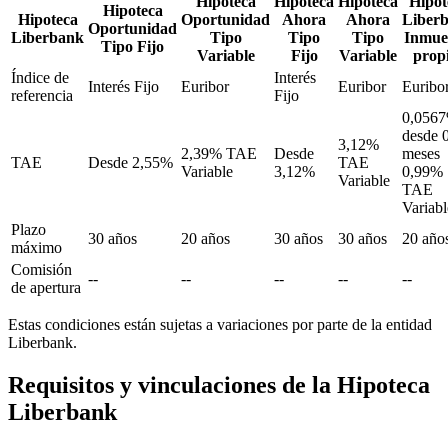
Hipoteca
Hipoteca
Hipoteca
Hipot
Hipoteca
Hipoteca
Oportunidad
Ahora
Ahora
Liber
Oportunidad
Liberbank
Tipo
Tipo
Tipo
Inmue
Tipo Fijo
Variable
Fijo
Variable
prop
Índice de
Interés
Interés Fijo
Euribor
Euribor
Euribo
referencia
Fijo
0,056
desde 0
3,12%
2,39% TAE
Desde
meses
TAE
Desde 2,55%
TAE
Variable
3,12%
0,99%
Variable
TAE
Variabl
Plazo
30 años
20 años
30 años
30 años
20 año
máximo
Comisión
--
--
--
--
--
de apertura
Estas condiciones están sujetas a variaciones por parte de la entidad
Liberbank.
Requisitos y vinculaciones de la Hipoteca
Liberbank