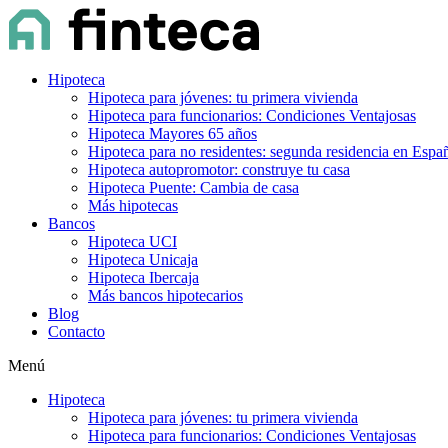
Hipoteca
Hipoteca para jóvenes: tu primera vivienda
Hipoteca para funcionarios: Condiciones Ventajosas
Hipoteca Mayores 65 años
Hipoteca para no residentes: segunda residencia en Espa
Hipoteca autopromotor: construye tu casa
Hipoteca Puente: Cambia de casa
Más hipotecas
Bancos
Hipoteca UCI
Hipoteca Unicaja
Hipoteca Ibercaja
Más bancos hipotecarios
Blog
Contacto
Menú
Hipoteca
Hipoteca para jóvenes: tu primera vivienda
Hipoteca para funcionarios: Condiciones Ventajosas