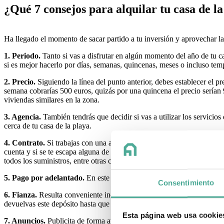
¿Qué 7 consejos para alquilar tu casa de l
Ha llegado el momento de sacar partido a tu inversión y aprovechar l
1. Periodo.
Tanto si vas a disfrutar en algún momento del año de tu ca
si es mejor hacerlo por días, semanas, quincenas, meses o incluso tem
2. Precio.
Siguiendo la línea del punto anterior, debes establecer el p
semana cobrarías 500 euros, quizás por una quincena el precio serían 9
viviendas similares en la zona.
3. Agencia.
También tendrás que decidir si vas a utilizar los servicios 
cerca de tu casa de la playa.
4. Contrato.
Si trabajas con una agencia, el contrato de alquiler no 
cuenta y si se te escapa alguna de ellas, puedes tener problemas. Así 
todos los suministros, entre otras cuestiones.
5. Pago por adelantado.
En este tipo de estancias lo mejor es solici
Consentimiento
6. Fianza.
Resulta conveniente incluir una fianza y condicionar su de
devuelvas este depósito hasta que no compruebes como está la casa. Si
Esta página web usa cookie
7. Anuncios.
Publicita de forma atractiva tu vivienda en portales espe