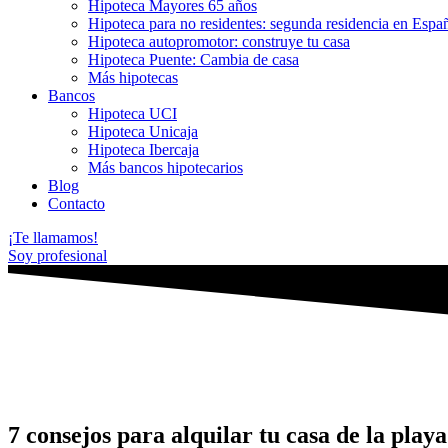
Hipoteca Mayores 65 años
Hipoteca para no residentes: segunda residencia en Espa
Hipoteca autopromotor: construye tu casa
Hipoteca Puente: Cambia de casa
Más hipotecas
Bancos
Hipoteca UCI
Hipoteca Unicaja
Hipoteca Ibercaja
Más bancos hipotecarios
Blog
Contacto
¡Te llamamos!
Soy profesional
7 consejos para alquilar tu casa de la play