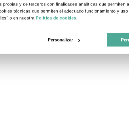
nes no deben crear confusión y que el veraneante se sienta decepcionad
s propias y de terceros con finalidades analíticas que permiten 
okies técnicas que permiten el adecuado funcionamiento y uso 
eguro que será todo un éxito. Y si todavía no tienes una, en Finteca pod
lles" o en nuestra
Política de cookies
.
inuación!
itar?
Personalizar
Perm
nto te costará todo.