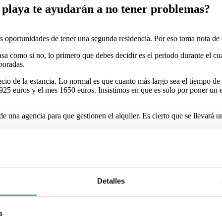
a playa te ayudarán a no tener problemas?
as oportunidades de tener una segunda residencia. Por eso toma nota de
sa como si no, lo primero que debes decidir es el periodo durante el cua
poradas.
recio de la estancia. Lo normal es que cuanto más largo sea el tiempo d
25 euros y el mes 1650 euros. Insistimos en que es solo por poner un ej
de una agencia para que gestionen el alquiler. Es cierto que se llevará un
será un problema. De lo contrario, lo mejor es que cuentes con un expert
que no te confíes. Este profesional incluirá cláusulas que limiten el nú
tar el pago por adelantado. No merece la pena pedir otras garantías adici
Detalles
volución a que la vivienda se quede en el mismo estado en el que estaba
 vives lejos y no cuentas con una agencia, quizás un vecino de confian
s
cializados. Por supuesto, infórmate bien de cómo debes hacerlo. Es vital 