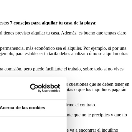
 estos
7 consejos para alquilar tu casa de la playa
:
l tienes previsto alquilar tu casa. Además, es bueno que tengas claro
e permanencia, más económico sea el alquiler. Por ejemplo, si por una
emplo, para establecer tu tarifa debes analizar cómo se alquilan otras
a comisión, pero puede facilitarte el trabajo, sobre todo si no vives
o para que lo redacte. Son muchas las cuestiones que se deben tener en
mero de ocupantes, si se admiten mascotas o que los inquilinos pagarán
onales. Recoge el dinero cuando se firme el contrato.
Acerca de las cookies
 antes de las vacaciones. Es importante que no te precipites y que no
za pueda revisar la propiedad.
que el anuncio refleje todo lo que se va a encontrar el inquilino