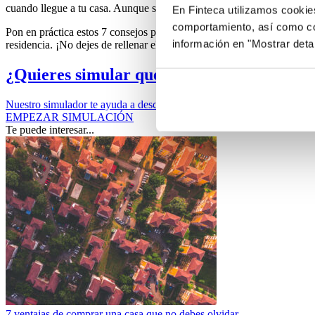
cuando llegue a tu casa. Aunque se pueden cuidar las fotos, las imáge
En Finteca utilizamos cookie
comportamiento, así como co
Pon en práctica estos 7 consejos para alquilar tu casa de la playa y s
información en "Mostrar deta
residencia. ¡No dejes de rellenar el formulario que encontrarás a cont
¿Quieres simular qué hipoteca has de solic
Nuestro simulador te ayuda a descubrir qué aportación necesitas y cuá
EMPEZAR SIMULACIÓN
Te puede interesar...
7 ventajas de comprar una casa que no debes olvidar