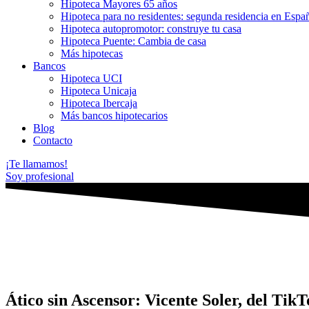
Hipoteca Mayores 65 años
Hipoteca para no residentes: segunda residencia en Espa
Hipoteca autopromotor: construye tu casa
Hipoteca Puente: Cambia de casa
Más hipotecas
Bancos
Hipoteca UCI
Hipoteca Unicaja
Hipoteca Ibercaja
Más bancos hipotecarios
Blog
Contacto
¡Te llamamos!
Soy profesional
Ático sin Ascensor: Vicente Soler, del Tik