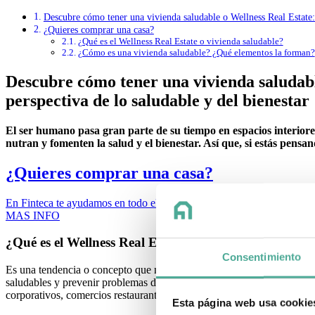
Descubre cómo tener una vivienda saludable o Wellness Real Estate: l
¿Quieres comprar una casa?
¿Qué es el Wellness Real Estate o vivienda saludable?
¿Cómo es una vivienda saludable? ¿Qué elementos la forman?
Descubre cómo tener una vivienda saludable
perspectiva de lo saludable y del bienestar
El ser humano pasa gran parte de su tiempo en espacios interiore
nutran y fomenten la salud y el bienestar. Así que, si estás pensa
¿Quieres comprar una casa?
En Finteca te ayudamos en todo el proceso de búsqueda de financiació
MAS INFO
¿Qué es el Wellness Real Estate o vivienda saludable?
Consentimiento
Es una tendencia o concepto que nació en 2013 en Estados Unidos. Se b
saludables y prevenir problemas de salud. Es decir, es una tendencia
corporativos, comercios restaurantes, pero sobre todo en viviendas,
añ
Esta página web usa cookie