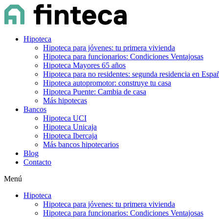
Hipoteca
Hipoteca para jóvenes: tu primera vivienda
Hipoteca para funcionarios: Condiciones Ventajosas
Hipoteca Mayores 65 años
Hipoteca para no residentes: segunda residencia en Espa
Hipoteca autopromotor: construye tu casa
Hipoteca Puente: Cambia de casa
Más hipotecas
Bancos
Hipoteca UCI
Hipoteca Unicaja
Hipoteca Ibercaja
Más bancos hipotecarios
Blog
Contacto
Menú
Hipoteca
Hipoteca para jóvenes: tu primera vivienda
Hipoteca para funcionarios: Condiciones Ventajosas