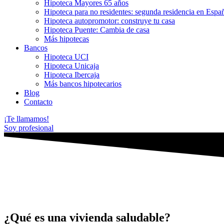
Hipoteca Mayores 65 años
Hipoteca para no residentes: segunda residencia en Espa
Hipoteca autopromotor: construye tu casa
Hipoteca Puente: Cambia de casa
Más hipotecas
Bancos
Hipoteca UCI
Hipoteca Unicaja
Hipoteca Ibercaja
Más bancos hipotecarios
Blog
Contacto
¡Te llamamos!
Soy profesional
¿Qué es una vivienda saludable?