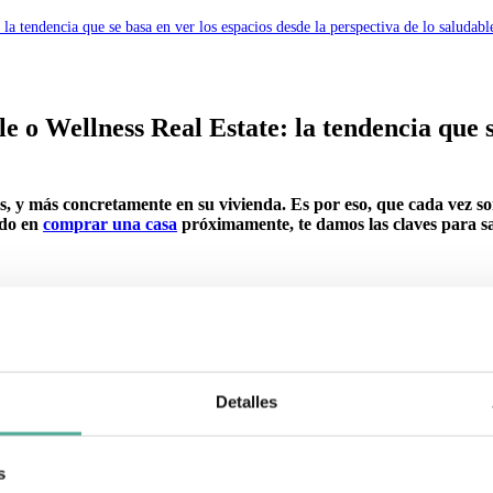
a tendencia que se basa en ver los espacios desde la perspectiva de lo saludable
 o Wellness Real Estate: la tendencia que se
s, y más concretamente en su vivienda. Es por eso, que cada vez so
ndo en
comprar una casa
próximamente, te damos las claves para sab
n y negociamos por ti las mejores condiciones para tu hipoteca sin que 
Detalles
asa en maximizar el potencial y el diseño de los ambientes y los espaci
 que tiene como objetivo
la construcción pensada para el bienestar
. E
adiendo valor a la construcción
.
s