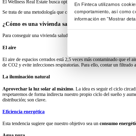
El Wellness Real Estate busca optimizar el aire, el agua, la alimentac
En Finteca utilizamos cookie
comportamiento, así como co
Se trata de una metodología que consiste en poner al ser humano en el 
información en "Mostrar deta
¿Cómo es una vivienda saludable? ¿Qué elementos l
Para conseguir una vivienda saludable o una wellness real estate, esta
El aire
El aire de espacios cerrados está 2,5 veces más contaminado que el air
de CO2 y evite infecciones respiratorias. Para ello, contar un filtrad
La iluminación natural
Aprovechar la luz solar al máximo
. La idea es seguir el ciclo circ
respetaremos de forma indirecta nuestro propio ciclo del sueño y aum
distribución; son clave.
Eficiencia energética
Esta tendencia sugiere que nuestro objetivo sea un
consumo energéti
Agua pura