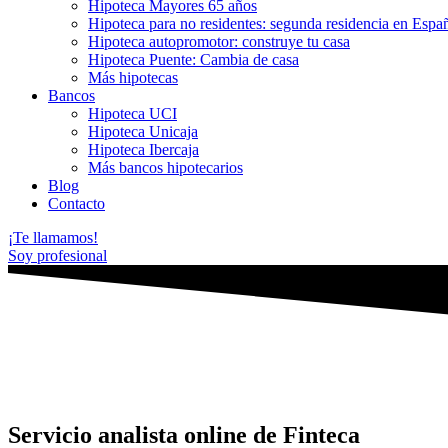
Hipoteca Mayores 65 años
Hipoteca para no residentes: segunda residencia en Espa
Hipoteca autopromotor: construye tu casa
Hipoteca Puente: Cambia de casa
Más hipotecas
Bancos
Hipoteca UCI
Hipoteca Unicaja
Hipoteca Ibercaja
Más bancos hipotecarios
Blog
Contacto
¡Te llamamos!
Soy profesional
Servicio analista online de Finteca