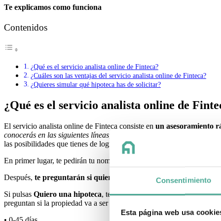
Te explicamos como funciona
Contenidos
¿Qué es el servicio analista online de Finteca?
¿Cuáles son las ventajas del servicio analista online de Finteca?
¿Quieres simular qué hipoteca has de solicitar?
¿Qué es el servicio analista online de Fint
El servicio analista online de Finteca consiste en
un asesoramiento rá
conocerás en las siguientes líneas
, y cuando ya se cuenta con la info
las posibilidades que tienes de lograr financiación para tu compra.
En primer lugar, te pedirán tu nombre para poder dirigirse a ti.
Después,
te preguntarán si quieres una hipoteca o si quieres saber 
Consentimiento
Si pulsas
Quiero una hipoteca
, te preguntará si has firmado ya las a
preguntan si la propiedad va a ser una primera vivienda, una segunda v
Esta página web usa cookie
• 0-45 días.