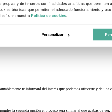
s propias y de terceros con finalidades analíticas que permiten 
okies técnicas que permiten el adecuado funcionamiento y uso 
lles" o en nuestra
Política de cookies
.
ad se encuentra
. Para poder enfocar bien la operación y evaluar el impo
Personalizar
Perm
 seleccionar un rango:
 amablemente te informará del interés que podemos ofrecerte y de una
spondes la segunda opción el proceso será similar al que acabas de ver. 