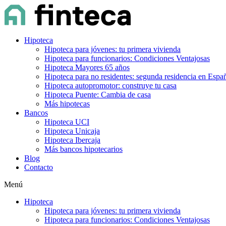
Hipoteca
Hipoteca para jóvenes: tu primera vivienda
Hipoteca para funcionarios: Condiciones Ventajosas
Hipoteca Mayores 65 años
Hipoteca para no residentes: segunda residencia en Espa
Hipoteca autopromotor: construye tu casa
Hipoteca Puente: Cambia de casa
Más hipotecas
Bancos
Hipoteca UCI
Hipoteca Unicaja
Hipoteca Ibercaja
Más bancos hipotecarios
Blog
Contacto
Menú
Hipoteca
Hipoteca para jóvenes: tu primera vivienda
Hipoteca para funcionarios: Condiciones Ventajosas