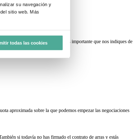
analizar su navegación y
del sitio web. Más
rte que necesitas para la hipoteca, es importante que nos indiques de
itir todas las cookies
 cuota aproximada sobre la que podemos empezar las negociaciones
También si todavía no has firmado el contrato de arras y estás