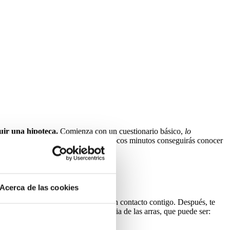
uir una hipoteca.
Comienza con un cuestionario básico,
lo
vés de chat
. La ventaja es que en pocos minutos conseguirás conocer
lidad.
Acerca de las cookies
 te pedirán un emai
l, para seguir en contacto contigo. Después, te
a, te preguntarán el plazo de vigencia de las arras, que puede ser: