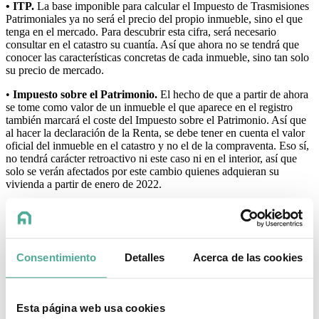
• ITP.
La base imponible para calcular el Impuesto de Trasmisiones
Patrimoniales ya no será el precio del propio inmueble, sino el que
tenga en el mercado. Para descubrir esta cifra, será necesario
consultar en el catastro su cuantía. Así que ahora no se tendrá que
conocer las características concretas de cada inmueble, sino tan solo
su precio de mercado.
•
Impuesto sobre el Patrimonio.
El hecho de que a partir de ahora
se tome como valor de un inmueble el que aparece en el registro
también marcará el coste del Impuesto sobre el Patrimonio. Así que
al hacer la declaración de la Renta, se debe tener en cuenta el valor
oficial del inmueble en el catastro y no el de la compraventa. Eso sí,
no tendrá carácter retroactivo ni este caso ni en el interior, así que
solo se verán afectados por este cambio quienes adquieran su
vivienda a partir de enero de 2022.
• Comprobación de valores.
También está previsto que la
contemplación de valores se le haga llegar a quien compra una
vivienda si tiene un precio por debajo del oficial. También se
realizará esta notificación en el caso de donaciones o herencias. Esto
Consentimiento
Detalles
Acerca de las cookies
significa que Hacienda tendrá en cuenta la nueva valoración a
quienes transmiten la vivienda y a quienes la adquieran de cualquier
manera.
Esta página web usa cookies
•
Plusvalía
municipal.
La notificación de valores cruzados puede