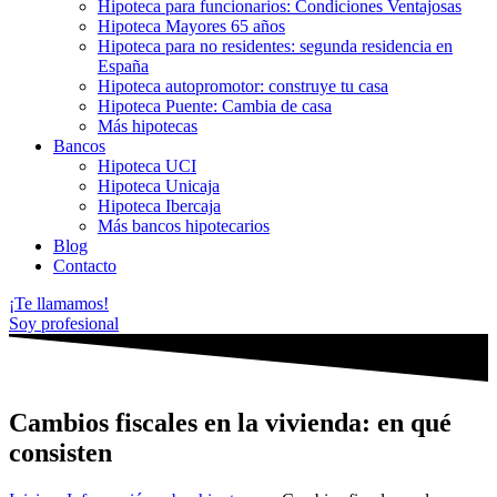
Hipoteca para funcionarios: Condiciones Ventajosas
Hipoteca Mayores 65 años
Hipoteca para no residentes: segunda residencia en
España
Hipoteca autopromotor: construye tu casa
Hipoteca Puente: Cambia de casa
Más hipotecas
Bancos
Hipoteca UCI
Hipoteca Unicaja
Hipoteca Ibercaja
Más bancos hipotecarios
Blog
Contacto
¡Te llamamos!
Soy profesional
Cambios fiscales en la vivienda: en qué
consisten