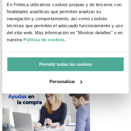
incidir también en el pago de la plusvalía municipal.
En Finteca utilizamos cookies propias y de terceros con
Está claro que la nueva Ley de medidas para la prevención y lucha
finalidades analíticas que permiten analizar su
contra el fraude fiscal traerá cambios fiscales a la vivienda, ahora ya
navegación y comportamiento, así como cookies
conoces cuáles son los principales.
técnicas que permiten el adecuado funcionamiento y uso
del sitio web. Más información en "Mostrar detalles" o en
¿Necesitas asesoramiento experto para tu
nuestra
Política de cookies
.
hipoteca?
Nuestro asesores hipotecarios te ayudarán en todo el proceso de
financiación y negociarán por ti la mejor hipoteca. Conseguir tu
Permitir todas las cookies
hipoteca nunca fue tan fácil como ahora.
ANALIZAR MI CASO
Te puede interesar...
Personalizar