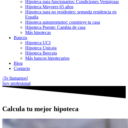
Hipoteca para funcionarios: Condiciones Ventajosas
Hipoteca Mayores 65 años
Hipoteca para no residentes: segunda residencia en
España
Hipoteca autopromotor: construye tu casa
Hipoteca Puente: Cambia de casa
Más hipotecas
Bancos
Hipoteca UCI
Hipoteca Unicaja
Hipoteca Ibercaja
Más bancos hipotecarios
Blog
Contacto
¡Te llamamos!
Soy profesional
Calcula tu mejor hipoteca