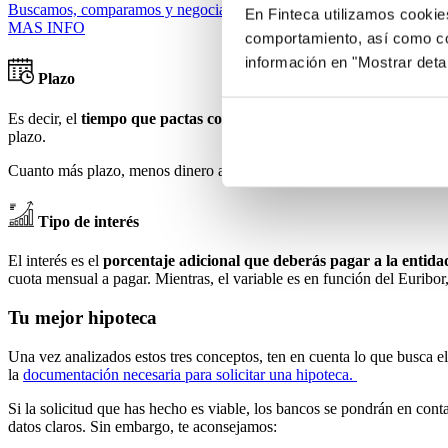
Buscamos, comparamos y negociamos con los bancos para conseguir las
En Finteca utilizamos cookie
MAS INFO
comportamiento, así como co
información en "Mostrar deta
Plazo
Es decir, el
tiempo que pactas con el banco para devolver el diner
plazo.
Cuanto más plazo, menos dinero a pagar en cada cuota. Aunque esto pa
Tipo de interés
El interés es el
porcentaje adicional que deberás pagar a la entida
cuota mensual a pagar. Mientras, el variable es en función del Euribor
Tu mejor hipoteca
Una vez analizados estos tres conceptos, ten en cuenta lo que busca 
la
documentación necesaria para solicitar una hipoteca.
Si la solicitud que has hecho es viable, los bancos se pondrán en conta
datos claros. Sin embargo, te aconsejamos: