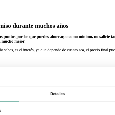
miso durante muchos años
puntos por los que puedes ahorrar, o como mínimo, no salirte tan 
rá mucho mejor.
no lo sabes, es el interés, ya que depende de cuanto sea, el precio final 
casa
. Según la cantidad, los otros conceptos también variaran, así que p
ostumbran a dar
hipotecas al 100%
, es decir, no cubren el valor total 
Detalles
s