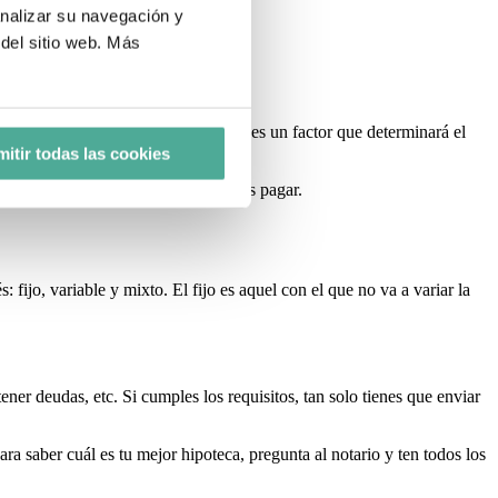
 tus datos
analizar su navegación y
del sitio web. Más
tante, ten en cuenta tu edad, porque es un factor que determinará el
itir todas las cookies
r el préstamo, más intereses deberás pagar.
: fijo, variable y mixto. El fijo es aquel con el que no va a variar la
tener deudas, etc. Si cumples los requisitos, tan solo tienes que enviar
ra saber cuál es tu mejor hipoteca, pregunta al notario y ten todos los