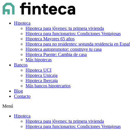
Hipoteca
Hipoteca para jóvenes: tu primera vivienda
Hipoteca para funcionarios: Condiciones Ventajosas
Hipoteca Mayores 65 años
Hipoteca para no residentes: segunda residencia en Espa
Hipoteca autopromotor: construye tu casa
Hipoteca Puente: Cambia de casa
Más hipotecas
Bancos
Hipoteca UCI
Hipoteca Unicaja
Hipoteca Ibercaja
Más bancos hipotecarios
Blog
Contacto
Menú
Hipoteca
Hipoteca para jóvenes: tu primera vivienda
Hipoteca para funcionarios: Condiciones Ventajosas