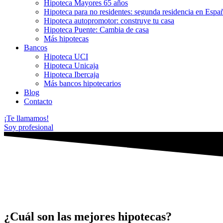
Hipoteca Mayores 65 años
Hipoteca para no residentes: segunda residencia en Espa
Hipoteca autopromotor: construye tu casa
Hipoteca Puente: Cambia de casa
Más hipotecas
Bancos
Hipoteca UCI
Hipoteca Unicaja
Hipoteca Ibercaja
Más bancos hipotecarios
Blog
Contacto
¡Te llamamos!
Soy profesional
¿Cuál son las mejores hipotecas?