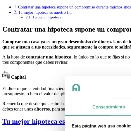
Contratar una hipoteca supone un compromiso durante muchos años
Tu mejor hipoteca es nuestro fin
Tu mejor hipoteca
Contratar una hipoteca supone un compro
Comprar una casa ya es un gran desembolso de dinero. Uno de los 
que se ajusten a tus necesidades, seguramente la compra te sald
A la hora de
contratar una hipoteca
, lo único en lo que te fijas si 
tres componentes que debes revisar:
Capital
El dinero que la entidad financiera nos debe prestar para
comprar la 
presupuesto, o bien el valor del piso, calcula tu nivel de ahorros.
Recuerda que desde que acabó la crisis económica, los bancos no ac
Consentimiento
debes tener unos
ahorros
, para suplir el porcentaje que falta.
Tu mejor hipoteca es nuestro fin
Esta página web usa cookie