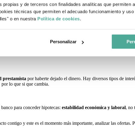
 mejores condiciones en tu hipoteca. Entra en el simulador y déjanos
s propias y de terceros con finalidades analíticas que permiten 
okies técnicas que permiten el adecuado funcionamiento y uso 
lles" o en nuestra
Política de cookies
.
o
. Las entidades conceden hipotecas de un máximo de
30 años
. No obs
Personalizar
Perm
rezca ventajoso, la realidad es que cuantos más años tardes en devolve
d prestamista
por haberte dejado el dinero. Hay diversos tipos de interés
, por lo que si que cambia.
el banco para conceder hipotecas:
estabilidad económica y laboral
, no 
cto contigo y este es el momento más importante, analizar las ofertas. Pa