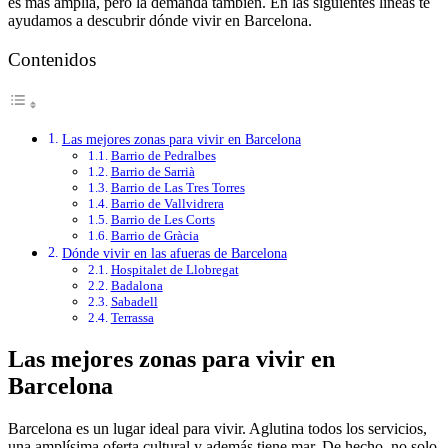
es más amplia, pero la demanda también. En las siguientes líneas te
ayudamos a descubrir dónde vivir en Barcelona.
Contenidos
Las mejores zonas para vivir en Barcelona
Barrio de Pedralbes
Barrio de Sarrià
Barrio de Las Tres Torres
Barrio de Vallvidrera
Barrio de Les Corts
Barrio de Gràcia
Dónde vivir en las afueras de Barcelona
Hospitalet de Llobregat
Badalona
Sabadell
Terrassa
Las mejores zonas para vivir en
Barcelona
Barcelona es un lugar ideal para vivir. Aglutina todos los servicios,
una amplísima oferta cultural y además tiene mar. De hecho, no solo