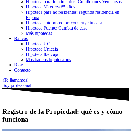
Hipoteca para funcionarios: Condiciones Ventajosas
Hipoteca Mayores 65 años
Hipoteca para no residentes: segunda residencia en
España
Hipoteca autopromotor: construye tu casa
Hipoteca Puente: Cambia de casa
Más hipotecas
Bancos
Hipoteca UCI
Hipoteca Unicaja
Hipoteca Ibercaja
Más bancos hipotecarios
Blog
Contacto
¡Te llamamos!
Soy profesional
Registro de la Propiedad: qué es y cómo
funciona