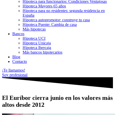
Hipoteca para funcionarios: Condiciones Ventajosas
Hipoteca Mayores 65 años
Hipoteca para no residentes: segunda residencia en
España
Hipoteca autopromotor: construye tu casa
Hipoteca Puente: Cambia de casa
Más hipotecas
Bancos
Hipoteca UCI
Hipoteca Unicaja
Hipoteca Ibercaja
Más bancos hipotecarios
Blog
Contacto
¡Te llamamos!
Soy profesional
El Euríbor cierra junio en los valores más
altos desde 2012