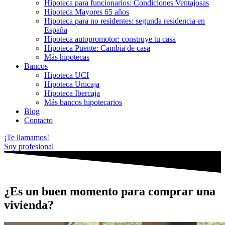
Hipoteca para funcionarios: Condiciones Ventajosas
Hipoteca Mayores 65 años
Hipoteca para no residentes: segunda residencia en
España
Hipoteca autopromotor: construye tu casa
Hipoteca Puente: Cambia de casa
Más hipotecas
Bancos
Hipoteca UCI
Hipoteca Unicaja
Hipoteca Ibercaja
Más bancos hipotecarios
Blog
Contacto
¡Te llamamos!
Soy profesional
¿Es un buen momento para comprar una
vivienda?