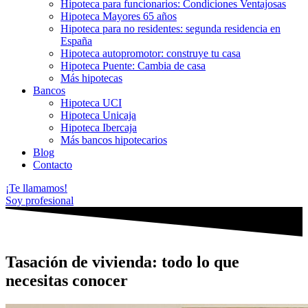
Hipoteca para funcionarios: Condiciones Ventajosas
Hipoteca Mayores 65 años
Hipoteca para no residentes: segunda residencia en
España
Hipoteca autopromotor: construye tu casa
Hipoteca Puente: Cambia de casa
Más hipotecas
Bancos
Hipoteca UCI
Hipoteca Unicaja
Hipoteca Ibercaja
Más bancos hipotecarios
Blog
Contacto
¡Te llamamos!
Soy profesional
Tasación de vivienda: todo lo que
necesitas conocer