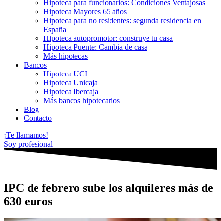
Hipoteca para funcionarios: Condiciones Ventajosas
Hipoteca Mayores 65 años
Hipoteca para no residentes: segunda residencia en
España
Hipoteca autopromotor: construye tu casa
Hipoteca Puente: Cambia de casa
Más hipotecas
Bancos
Hipoteca UCI
Hipoteca Unicaja
Hipoteca Ibercaja
Más bancos hipotecarios
Blog
Contacto
¡Te llamamos!
Soy profesional
IPC de febrero sube los alquileres más de
630 euros