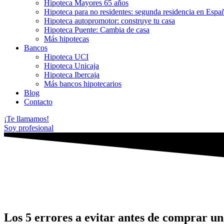
Hipoteca Mayores 65 años
Hipoteca para no residentes: segunda residencia en Espa
Hipoteca autopromotor: construye tu casa
Hipoteca Puente: Cambia de casa
Más hipotecas
Bancos
Hipoteca UCI
Hipoteca Unicaja
Hipoteca Ibercaja
Más bancos hipotecarios
Blog
Contacto
¡Te llamamos!
Soy profesional
Los 5 errores a evitar antes de comprar un