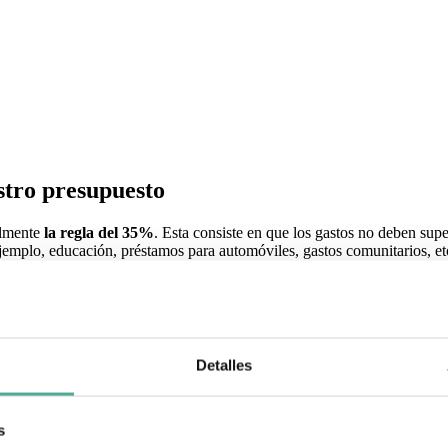
stro presupuesto
almente
la regla del 35%
. Esta consiste en que los gastos no deben supe
jemplo, educación, préstamos para automóviles, gastos comunitarios, etc
 aprobar o rechazar préstamos hipotecarios, así que
se recomienda calc
o funciona una hipoteca
Detalles
oramiento adecuado
y
comprender en detalle las posibilidades finan
or lo que es sumamente necesario conocer los detalles de la misma antes
pide un préstamo hipotecario.
s