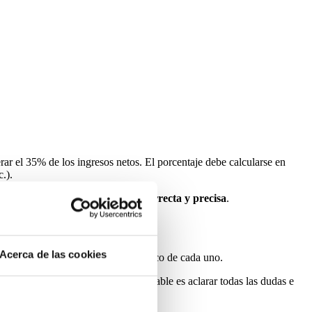
rar el 35% de los ingresos netos. El porcentaje debe calcularse en
.).
ular el presupuesto de manera correcta y precisa
.
Acerca de las cookies
cieras
acordes al potencial económico de cada uno.
 de firmar un contrato. Lo recomendable es aclarar todas las dudas e