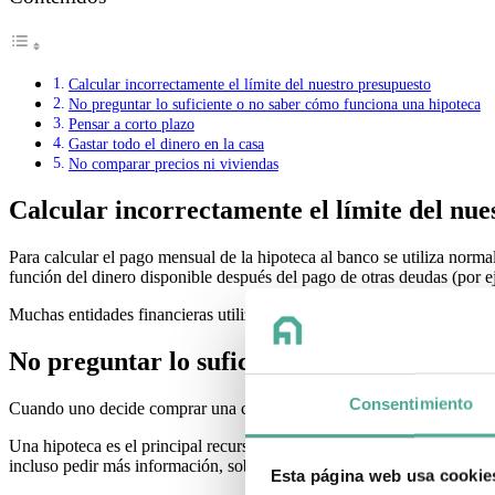
Calcular incorrectamente el límite del nuestro presupuesto
No preguntar lo suficiente o no saber cómo funciona una hipoteca
Pensar a corto plazo
Gastar todo el dinero en la casa
No comparar precios ni viviendas
Calcular incorrectamente el límite del nue
Para calcular el pago mensual de la hipoteca al banco se utiliza norm
función del dinero disponible después del pago de otras deudas (por e
Muchas entidades financieras utilizan esta regla como referencia para
No preguntar lo suficiente o no saber cóm
Consentimiento
Cuando uno decide comprar una casa es importante
obtener el ases
Una hipoteca es el principal recurso financiero para la adquisición, p
incluso pedir más información, sobre todo si es la primera vez que se 
Esta página web usa cookie