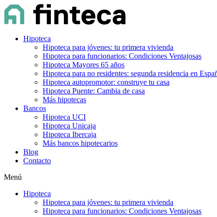
Hipoteca
Hipoteca para jóvenes: tu primera vivienda
Hipoteca para funcionarios: Condiciones Ventajosas
Hipoteca Mayores 65 años
Hipoteca para no residentes: segunda residencia en Espa
Hipoteca autopromotor: construye tu casa
Hipoteca Puente: Cambia de casa
Más hipotecas
Bancos
Hipoteca UCI
Hipoteca Unicaja
Hipoteca Ibercaja
Más bancos hipotecarios
Blog
Contacto
Menú
Hipoteca
Hipoteca para jóvenes: tu primera vivienda
Hipoteca para funcionarios: Condiciones Ventajosas