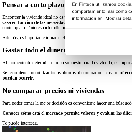
Pensar a corto plazo
En Finteca utilizamos cookie
comportamiento, así como co
Encontrar la vivienda ideal no es tarea fácil. No solo hay que tener en
información en "Mostrar deta
casa en función de las necesidades actuales
, pero se deben tener en
contemplar cuánto espacio adicional necesitará cada miembro.
Además, es importante tomarse el tiempo para
conocer bien la zona
y
Gastar todo el dinero en la casa
Al momento de determinar un presupuesto para la vivienda, es importa
Se recomienda no utilizar todos ahorros al comprar una casa ni ofrec
puedan ocurrir
.
No comparar precios ni viviendas
Para poder tomar la mejor decisión es conveniente hacer una búsqueda 
Conocer cómo está el mercado permite valorar y evaluar las dife
Te puede interesar...