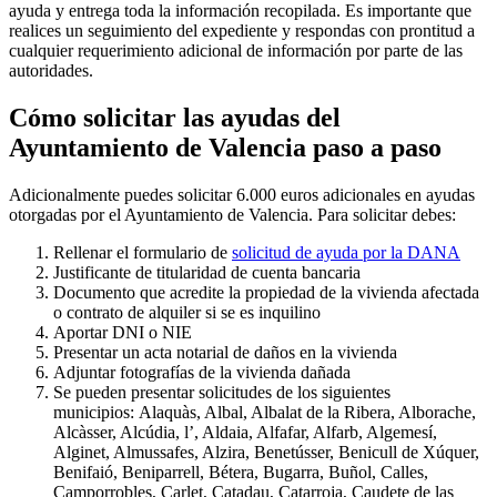
ayuda y entrega toda la información recopilada. Es importante que
realices un seguimiento del expediente y respondas con prontitud a
cualquier requerimiento adicional de información por parte de las
autoridades.
Cómo solicitar las ayudas del
Ayuntamiento de Valencia paso a paso
Adicionalmente puedes solicitar 6.000 euros adicionales en ayudas
otorgadas por el Ayuntamiento de Valencia. Para solicitar debes:
Rellenar el formulario de
solicitud de ayuda por la DANA
Justificante de titularidad de cuenta bancaria
Documento que acredite la propiedad de la vivienda afectada
o contrato de alquiler si se es inquilino
Aportar DNI o NIE
Presentar un acta notarial de daños en la vivienda
Adjuntar fotografías de la vivienda dañada
Se pueden presentar solicitudes de los siguientes
municipios: Alaquàs, Albal, Albalat de la Ribera, Alborache,
Alcàsser, Alcúdia, l’, Aldaia, Alfafar, Alfarb, Algemesí,
Alginet, Almussafes, Alzira, Benetússer, Benicull de Xúquer,
Benifaió, Beniparrell, Bétera, Bugarra, Buñol, Calles,
Camporrobles, Carlet, Catadau, Catarroja, Caudete de las