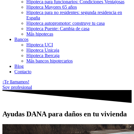
Hipoteca para funcionarios: Condiciones Ventajosas
Hipoteca Mayores 65 años
Hipoteca para no residentes: segunda residencia en
España
Hipoteca autopromotor: construye tu casa
Hipoteca Puente: Cambia de casa
Más hipotecas
Bancos
Hipoteca UCI
Hipoteca Unicaja
Hipoteca Ibercaja
Más bancos hipotecarios
Blog
Contacto
¡Te llamamos!
Soy profesional
Ayudas DANA para daños en tu vivienda