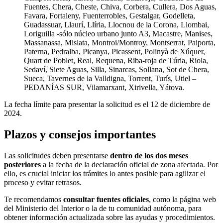
Fuentes, Chera, Cheste, Chiva, Corbera, Cullera, Dos Aguas,
Favara, Fortaleny, Fuenterrobles, Gestalgar, Godelleta,
Guadassuar, Llaurí, Llíria, Llocnou de la Corona, Llombai,
Loriguilla -sólo núcleo urbano junto A3, Macastre, Manises,
Massanassa, Mislata, Montroi/Montroy, Montserrat, Paiporta,
Paterna, Pedralba, Picanya, Picassent, Polinyà de Xúquer,
Quart de Poblet, Real, Requena, Riba-roja de Túria, Riola,
Sedaví, Siete Aguas, Silla, Sinarcas, Sollana, Sot de Chera,
Sueca, Tavernes de la Valldigna, Torrent, Turís, Utiel –
PEDANÍAS SUR, Vilamarxant, Xirivella, Yátova.
La fecha límite para presentar la solicitud es el 12 de diciembre de
2024.
Plazos y consejos importantes
Las solicitudes deben presentarse
dentro de los dos meses
posteriores
a la fecha de la declaración oficial de zona afectada. Por
ello, es crucial iniciar los trámites lo antes posible para agilizar el
proceso y evitar retrasos.
Te recomendamos
consultar fuentes oficiales
, como la página web
del Ministerio del Interior o la de tu comunidad autónoma, para
obtener información actualizada sobre las ayudas y procedimientos.