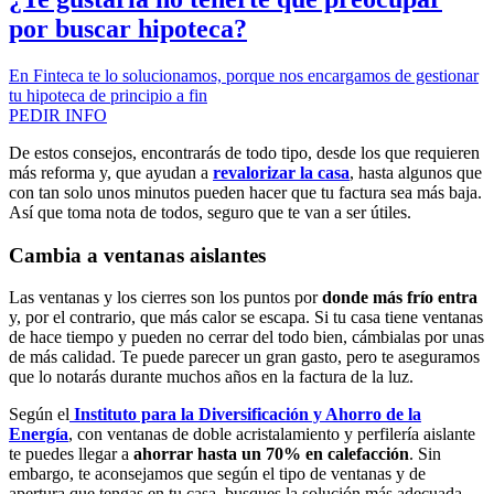
por buscar hipoteca?
En Finteca te lo solucionamos, porque nos encargamos de gestionar
tu hipoteca de principio a fin
PEDIR INFO
De estos consejos, encontrarás de todo tipo, desde los que requieren
más reforma y, que ayudan a
revalorizar la casa
, hasta algunos que
con tan solo unos minutos pueden hacer que tu factura sea más baja.
Así que toma nota de todos, seguro que te van a ser útiles.
Cambia a ventanas aislantes
Las ventanas y los cierres son los puntos por
donde más frío entra
y, por el contrario, que más calor se escapa. Si tu casa tiene ventanas
de hace tiempo y pueden no cerrar del todo bien, cámbialas por unas
de más calidad. Te puede parecer un gran gasto, pero te aseguramos
que lo notarás durante muchos años en la factura de la luz.
Según el
Instituto para la Diversificación y Ahorro de la
Energía
, con ventanas de doble acristalamiento y perfilería aislante
te puedes llegar a
ahorrar hasta un 70%
en calefacción
. Sin
embargo, te aconsejamos que según el tipo de ventanas y de
apertura que tengas en tu casa, busques la solución más adecuada.