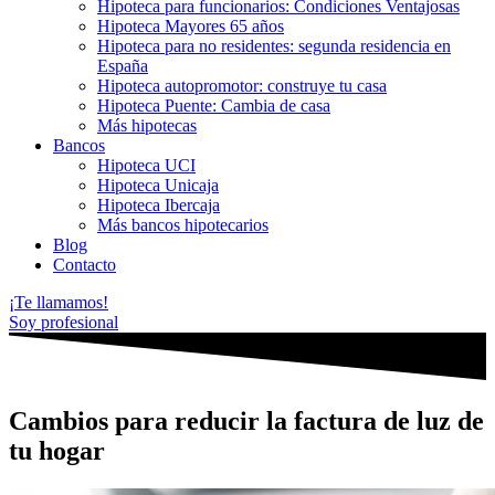
Hipoteca para funcionarios: Condiciones Ventajosas
Hipoteca Mayores 65 años
Hipoteca para no residentes: segunda residencia en
España
Hipoteca autopromotor: construye tu casa
Hipoteca Puente: Cambia de casa
Más hipotecas
Bancos
Hipoteca UCI
Hipoteca Unicaja
Hipoteca Ibercaja
Más bancos hipotecarios
Blog
Contacto
¡Te llamamos!
Soy profesional
Cambios para reducir la factura de luz de
tu hogar