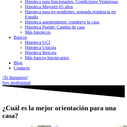
Hipoteca para funcionarios: Condiciones Ventajosas
Hipoteca Mayores 65 años
Hipoteca para no residentes: segunda residencia en
España
Hipoteca autopromotor: construye tu casa
Hipoteca Puente: Cambia de casa
Más hipotecas
Bancos
Hipoteca UCI
Hipoteca Unicaja
Hipoteca Ibercaja
Más bancos hipotecarios
Blog
Contacto
¡Te llamamos!
Soy profesional
¿Cuál es la mejor orientación para una
casa?