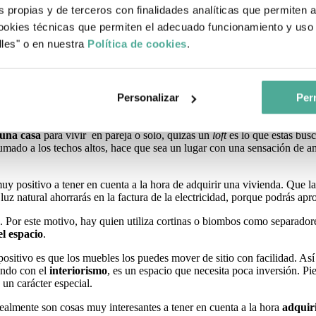
tancias. Simplemente hay la separación entre el baño y el resto de la vi
s propias y de terceros con finalidades analíticas que permiten 
okies técnicas que permiten el adecuado funcionamiento y uso 
 de dos pisos con escaleras descubiertas. Al tener altura, esto permite 
lles" o en nuestra
Política de cookies
.
artes porque no la entorpece ninguna pared.
aredes habitualmente son de ladrillo o de los materiales de la construcc
Personalizar
Perm
una casa
para vivir en pareja o solo, quizás un
loft
es lo que estás bus
, sumado a los techos altos, hace que sea un lugar con una sensación de
uy positivo a tener en cuenta a la hora de adquirir una vivienda. Que 
z natural ahorrarás en la factura de la electricidad, porque podrás apr
Por este motivo, hay quien utiliza cortinas o biombos como separadore
l espacio
.
sitivo es que los muebles los puedes mover de sitio con facilidad. Así
ando con el
interiorismo
, es un espacio que necesita poca inversión. P
 un carácter especial.
ealmente son cosas muy interesantes a tener en cuenta a la hora
adquir