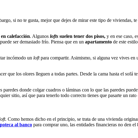
bargo, si no te gusta, mejor que dejes de mirar este tipo de viviendas,
 en calefacción
. Algunos
lofts
suelen tener dos pisos,
y en ese caso, e
o puede ser demasiado frío. Piensa que en un
apartamento
de este estil
ultar incómodo un
loft
para compartir. Asimismo, si alguna vez vives en u
er que los olores lleguen a todas partes. Desde la cama hasta el sofá t
es paredes donde colgar cuadros o láminas con lo que las paredes pued
er sitio, así que para tenerlo todo correcto tienes que pasarte un rato
loft.
Como hemos dicho en el principio, se trata de una vivienda origina
poteca al banco
para comprar uno, las entidades financieras no den el