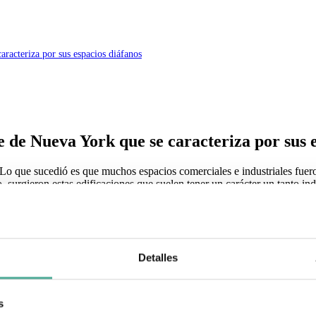
aracteriza por sus espacios diáfanos
e de Nueva York que se caracteriza por sus 
 Lo que sucedió es que muchos espacios comerciales e industriales fuero
 surgieron estas edificaciones que suelen tener un carácter un tanto indu
a casa?
poteca
Detalles
s
 lo más importante es que sea un espacio amplio, como si se tratara de 