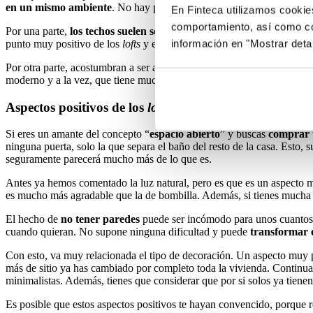
en un mismo ambiente
. No hay paredes que separen las diferentes es
En Finteca utilizamos cookie
comportamiento, así como co
Por una parte,
los techos suelen ser altos
, ya que hablamos de lugares
información en "Mostrar deta
punto muy positivo de los
lofts
y es que la luz natural llega a todas p
Por otra parte, acostumbran a ser apartamentos muy industriales. Las p
moderno y a la vez, que tiene mucha personalidad.
Aspectos positivos de los
lofts
Si eres un amante del concepto “
espacio abierto
” y buscas
comprar 
ninguna puerta, solo la que separa el baño del resto de la casa. Esto
seguramente parecerá mucho más de lo que es.
Antes ya hemos comentado la luz natural, pero es que es un aspecto m
es mucho más agradable que la de bombilla. Además, si tienes mucha lu
El hecho de
no tener paredes
puede ser incómodo para unos cuantos. 
cuando quieran. No supone ninguna dificultad y puede
transformar e
Con esto, va muy relacionada el tipo de decoración. Un aspecto muy po
más de sitio ya has cambiado por completo toda la vivienda. Continu
minimalistas. Además, tienes que considerar que por si solos ya tienen
Es posible que estos aspectos positivos te hayan convencido, porque r