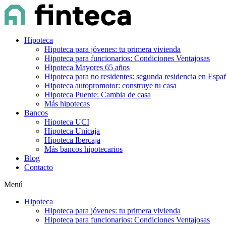
Hipoteca
Hipoteca para jóvenes: tu primera vivienda
Hipoteca para funcionarios: Condiciones Ventajosas
Hipoteca Mayores 65 años
Hipoteca para no residentes: segunda residencia en Espa
Hipoteca autopromotor: construye tu casa
Hipoteca Puente: Cambia de casa
Más hipotecas
Bancos
Hipoteca UCI
Hipoteca Unicaja
Hipoteca Ibercaja
Más bancos hipotecarios
Blog
Contacto
Menú
Hipoteca
Hipoteca para jóvenes: tu primera vivienda
Hipoteca para funcionarios: Condiciones Ventajosas