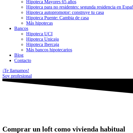
Hipoteca Mayores 65 años
Hipoteca para no residentes: segunda residencia en Espa
Hipoteca autopromotor: construye tu casa
Hipoteca Puente: Cambia de casa
Más hipotecas
Bancos
Hipoteca UCI
Hipoteca Unicaja
Hipoteca Ibercaja
Más bancos hipotecarios
Blog
Contacto
¡Te llamamos!
Soy profesional
Comprar un loft como vivienda habitual