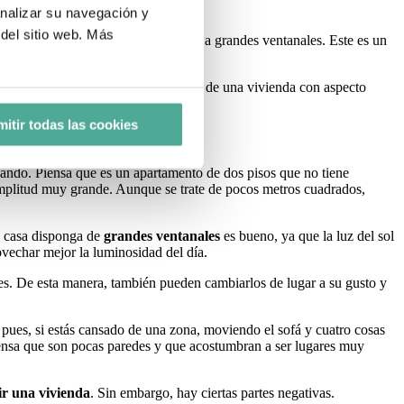
vienda.
analizar su navegación y
del sitio web. Más
que entre
mucha luz natural
gracias a grandes ventanales. Este es un
ión, igual que las columnas. Se trata de una vivienda con aspecto
itir todas las cookies
cando. Piensa que es un apartamento de dos pisos que no tiene
 amplitud muy grande. Aunque se trate de pocos metros cuadrados,
la casa disponga de
grandes ventanales
es bueno, ya que la luz del sol
ovechar mejor la luminosidad del día.
s. De esta manera, también pueden cambiarlos de lugar a su gusto y
 pues, si estás cansado de una zona, moviendo el sofá y cuatro cosas
iensa que son pocas paredes y que acostumbran a ser lugares muy
ir una vivienda
. Sin embargo, hay ciertas partes negativas.