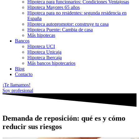
Hipoteca para funcionarios: Condiciones Ventajosas
Hipoteca Mayores 65 años
Hipoteca para no residentes: segunda residencia en
España
Hipoteca autopromotor: construye tu casa
Hipoteca Puente: Cambia de casa
Más hipotecas
Bancos
Hipoteca UCI
Hipoteca Unicaja
Hipoteca Ibercaja
Más bancos hipotecarios
Blog
Contacto
¡Te llamamos!
Soy profesional
Demanda de reposición: qué es y cómo
reducir sus riesgos