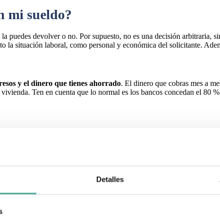
n mi sueldo?
 la puedes devolver o no. Por supuesto, no es una decisión arbitraria, s
nto la situación laboral, como personal y económica del solicitante. Ade
resos y el dinero que tienes ahorrado
. El dinero que cobras mes a me
 vivienda. Ten en cuenta que lo normal es los bancos concedan el 80 % 
no sea superior al 35 % de los ingresos de la unidad familiar
, según
una cierta flexibilidad, por ejemplo, que el solicitante sea funcionario y
teca debes multiplicar tu sueldo por 0,35.
Detalles
ros al mes, la suma de las cuotas de todos vuestros préstamos no debe su
r?
s