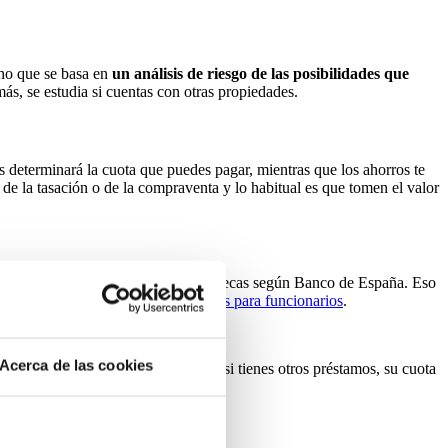
ino que se basa en
un análisis de riesgo de las posibilidades que
más, se estudia si cuentas con otras propiedades.
s determinará la cuota que puedes pagar, mientras que los ahorros te
de la tasación o de la compraventa y lo habitual es que tomen el valor
 los índices de referencia para hipotecas según Banco de España. Eso
 en este caso, podrá optar a
hipotecas para funcionarios
.
Acerca de las cookies
perar los 875 euros. No olvides que si tienes otros préstamos, su cuota