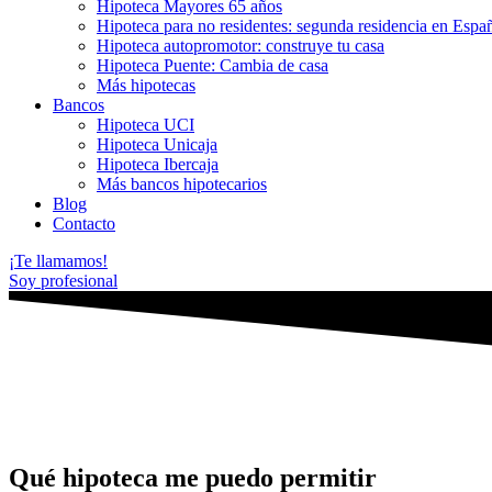
Hipoteca Mayores 65 años
Hipoteca para no residentes: segunda residencia en Espa
Hipoteca autopromotor: construye tu casa
Hipoteca Puente: Cambia de casa
Más hipotecas
Bancos
Hipoteca UCI
Hipoteca Unicaja
Hipoteca Ibercaja
Más bancos hipotecarios
Blog
Contacto
¡Te llamamos!
Soy profesional
Qué hipoteca me puedo permitir