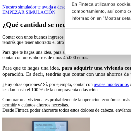
En Finteca utilizamos cookie
Nuestro simulador te ayuda a descubrir que aportación necesitas y cua
comportamiento, así como co
EMPEZAR SIMULACIÓN
información en "Mostrar deta
¿Qué cantidad se necesita tener ahorrada 
Contar con unos buenos ingresos no es suficiente, también debes tene
tendrás que tener ahorrado el otro 20% y los gastos de la operación, 
Para que te hagas una idea, para adquirir una vivienda con un precio 
contar con unos ahorros de unos 45.000 euros.
Para que te hagas una idea,
para adquirir una vivienda con
operación. Es decir, tendrás que contar con unos ahorros de
¿Hay otras opciones? Sí, por ejemplo, contar con
avales hipotecarios
o
les dan hasta el 100 % de la compraventa o tasación.
Comprar una vivienda es probablemente la operación económica más im
permitir y cuántos ahorros necesitas.
Desde Finteca poder ahorrarte todos estos dolores de cabeza, envíanos