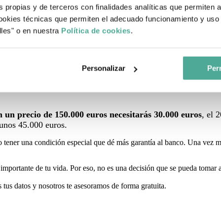
s propias y de terceros con finalidades analíticas que permiten 
nto te costará todo.
okies técnicas que permiten el adecuado funcionamiento y uso 
lles" o en nuestra
Política de cookies
.
para obtener una hipoteca?
r ahorros. Lo habitual es que
el banco te conceda ese 80% del valor d
Personalizar
Perm
más o menos un 10 % del precio de la vivienda.
de 150.000 euros necesitarás 30.000 euros, el 20 % de la compraventa, m
 un precio de 150.000 euros necesitarás 30.000 euros
, el 
 unos 45.000 euros.
 tener una condición especial que dé más garantía al banco. Una vez má
portante de tu vida. Por eso, no es una decisión que se pueda tomar a
 tus datos y nosotros te asesoramos de forma gratuita.