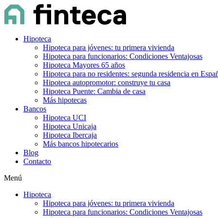
Hipoteca
Hipoteca para jóvenes: tu primera vivienda
Hipoteca para funcionarios: Condiciones Ventajosas
Hipoteca Mayores 65 años
Hipoteca para no residentes: segunda residencia en Espa
Hipoteca autopromotor: construye tu casa
Hipoteca Puente: Cambia de casa
Más hipotecas
Bancos
Hipoteca UCI
Hipoteca Unicaja
Hipoteca Ibercaja
Más bancos hipotecarios
Blog
Contacto
Menú
Hipoteca
Hipoteca para jóvenes: tu primera vivienda
Hipoteca para funcionarios: Condiciones Ventajosas