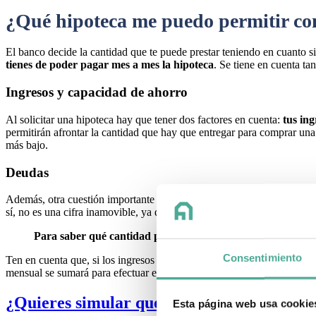
¿Qué hipoteca me puedo permitir co
El banco decide la cantidad que te puede prestar teniendo en cuanto si
tienes de poder pagar mes a mes la hipoteca
. Se tiene en cuenta ta
Ingresos y capacidad de ahorro
Al solicitar una hipoteca hay que tener dos factores en cuenta:
tus ing
permitirán afrontar la cantidad que hay que entregar para comprar una
más bajo.
Deudas
Además, otra cuestión importante es que
el ratio de endeudamiento 
sí, no es una cifra inamovible, ya que algunas circunstancias permiten 
Para saber qué cantidad puedes pagar mes a mes por tu hipo
Consentimiento
Ten en cuenta que, si los ingresos de los solicitantes son de 2.500 eu
mensual se sumará para efectuar el cálculo.
¿Quieres simular que hipoteca has de pedi
Esta página web usa cookie