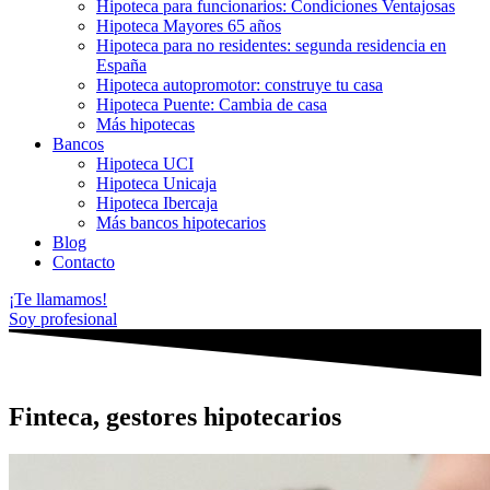
Hipoteca para funcionarios: Condiciones Ventajosas
Hipoteca Mayores 65 años
Hipoteca para no residentes: segunda residencia en
España
Hipoteca autopromotor: construye tu casa
Hipoteca Puente: Cambia de casa
Más hipotecas
Bancos
Hipoteca UCI
Hipoteca Unicaja
Hipoteca Ibercaja
Más bancos hipotecarios
Blog
Contacto
¡Te llamamos!
Soy profesional
Finteca, gestores hipotecarios