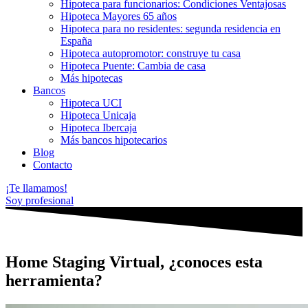
Hipoteca para funcionarios: Condiciones Ventajosas
Hipoteca Mayores 65 años
Hipoteca para no residentes: segunda residencia en
España
Hipoteca autopromotor: construye tu casa
Hipoteca Puente: Cambia de casa
Más hipotecas
Bancos
Hipoteca UCI
Hipoteca Unicaja
Hipoteca Ibercaja
Más bancos hipotecarios
Blog
Contacto
¡Te llamamos!
Soy profesional
Home Staging Virtual, ¿conoces esta
herramienta?