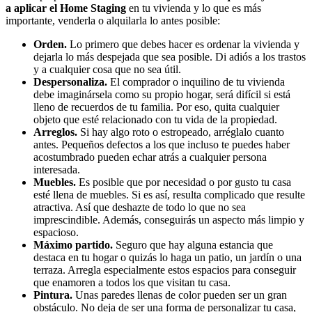
a aplicar el Home Staging
en tu vivienda y lo que es más
importante, venderla o alquilarla lo antes posible:
Orden.
Lo primero que debes hacer es ordenar la vivienda y
dejarla lo más despejada que sea posible. Di adiós a los trastos
y a cualquier cosa que no sea útil.
Despersonaliza.
El comprador o inquilino de tu vivienda
debe imaginársela como su propio hogar, será difícil si está
lleno de recuerdos de tu familia. Por eso, quita cualquier
objeto que esté relacionado con tu vida de la propiedad.
Arreglos.
Si hay algo roto o estropeado, arréglalo cuanto
antes. Pequeños defectos a los que incluso te puedes haber
acostumbrado pueden echar atrás a cualquier persona
interesada.
Muebles.
Es posible que por necesidad o por gusto tu casa
esté llena de muebles. Si es así, resulta complicado que resulte
atractiva. Así que deshazte de todo lo que no sea
imprescindible. Además, conseguirás un aspecto más limpio y
espacioso.
Máximo partido.
Seguro que hay alguna estancia que
destaca en tu hogar o quizás lo haga un patio, un jardín o una
terraza. Arregla especialmente estos espacios para conseguir
que enamoren a todos los que visitan tu casa.
Pintura.
Unas paredes llenas de color pueden ser un gran
obstáculo. No deja de ser una forma de personalizar tu casa,