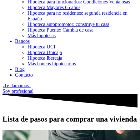
Hipoteca para funcionarios: Condiciones Ventajosas
Hipoteca Mayores 65 años
Hipoteca para no residentes: segunda residencia en
España
Hipoteca autopromotor: construye tu casa
Hipoteca Puente: Cambia de casa
Más hipotecas
Bancos
Hipoteca UCI
Hipoteca Unicaja
Hipoteca Ibercaja
Más bancos hipotecarios
Blog
Contacto
¡Te llamamos!
Soy profesional
Lista de pasos para comprar una vivienda