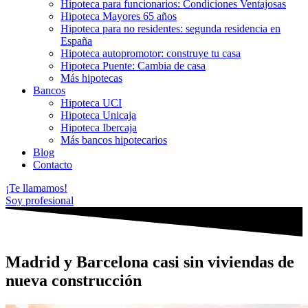
Hipoteca para funcionarios: Condiciones Ventajosas
Hipoteca Mayores 65 años
Hipoteca para no residentes: segunda residencia en
España
Hipoteca autopromotor: construye tu casa
Hipoteca Puente: Cambia de casa
Más hipotecas
Bancos
Hipoteca UCI
Hipoteca Unicaja
Hipoteca Ibercaja
Más bancos hipotecarios
Blog
Contacto
¡Te llamamos!
Soy profesional
Madrid y Barcelona casi sin viviendas de
nueva construcción