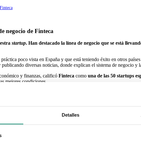
Finteca
de negocio de Finteca
uestra
startup
. Han destacado la línea de negocio que se está llevand
a práctica poco vista en España y que está teniendo éxito en otros país
publicando diversas noticias, donde explican el sistema de negocio y las 
económico y finanzas, calificó
Finteca
como
una de las 50 startups es
las mejores condiciones.
o algún artículo relacionado con nosotros.
Detalles
onseguido cerrar una operación que parecía imposible de cerrar. Desde en
s