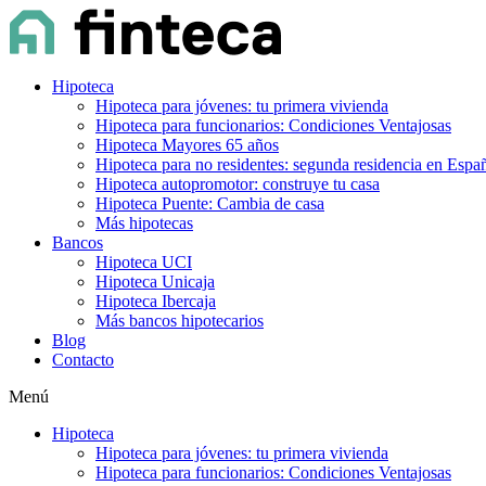
Hipoteca
Hipoteca para jóvenes: tu primera vivienda
Hipoteca para funcionarios: Condiciones Ventajosas
Hipoteca Mayores 65 años
Hipoteca para no residentes: segunda residencia en Espa
Hipoteca autopromotor: construye tu casa
Hipoteca Puente: Cambia de casa
Más hipotecas
Bancos
Hipoteca UCI
Hipoteca Unicaja
Hipoteca Ibercaja
Más bancos hipotecarios
Blog
Contacto
Menú
Hipoteca
Hipoteca para jóvenes: tu primera vivienda
Hipoteca para funcionarios: Condiciones Ventajosas