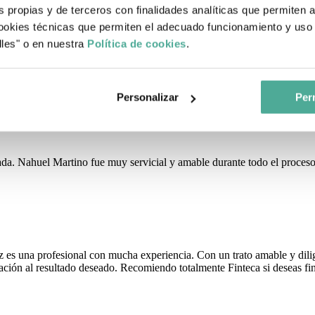
s propias y de terceros con finalidades analíticas que permiten 
okies técnicas que permiten el adecuado funcionamiento y uso 
lles" o en nuestra
Política de cookies
.
ió la hipoteca y siempre estuvo atento a todo! Genio total en todo sen
Personalizar
Perm
uada. Nahuel Martino fue muy servicial y amable durante todo el proce
z es una profesional con mucha experiencia. Con un trato amable y di
ación al resultado deseado. Recomiendo totalmente Finteca si deseas fin