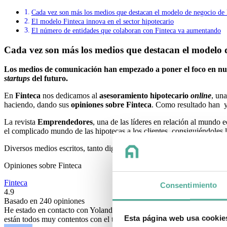
Cada vez son más los medios que destacan el modelo de negocio de 
El modelo Finteca innova en el sector hipotecario
El número de entidades que colaboran con Finteca va aumentando
Cada vez son más los medios que destacan el modelo 
Los medios de comunicación han empezado a poner el foco en n
startups
del futuro.
En
Finteca
nos dedicamos al
asesoramiento hipotecario
online
, un
haciendo, dando sus
opiniones sobre Finteca
. Como resultado han y 
La revista
Emprendedores
, una de las líderes en relación al mundo 
el complicado mundo de las hipotecas a los clientes, consiguiéndoles 
Diversos medios escritos, tanto digitales como en papel, han publicad
Opiniones sobre Finteca
Finteca
Consentimiento
4.9
Basado en
240
opiniones
He estado en contacto con Yolanda (y Eva!), y gracias a ella(s), he c
Esta página web usa cookie
están todos muy contentos con el trato recibido!Mil gracias!