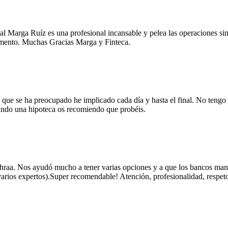
l Marga Ruíz es una profesional incansable y pelea las operaciones sin 
omento. Muchas Gracias Marga y Finteca.
ue se ha preocupado he implicado cada día y hasta el final. No tengo p
ando una hipoteca os recomiendo que probéis.
raa. Nos ayudó mucho a tener varias opciones y a que los bancos mant
rios expertos).Super recomendable! Atención, profesionalidad, respeto y