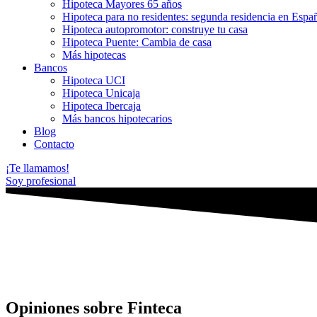
Hipoteca Mayores 65 años
Hipoteca para no residentes: segunda residencia en Espa
Hipoteca autopromotor: construye tu casa
Hipoteca Puente: Cambia de casa
Más hipotecas
Bancos
Hipoteca UCI
Hipoteca Unicaja
Hipoteca Ibercaja
Más bancos hipotecarios
Blog
Contacto
¡Te llamamos!
Soy profesional
Opiniones sobre Finteca