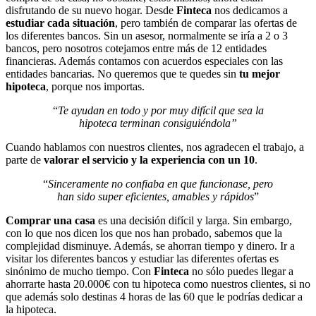
disfrutando de su nuevo hogar. Desde
Finteca
nos dedicamos a
estudiar cada situación
, pero también de comparar las ofertas de
los diferentes bancos. Sin un asesor, normalmente se iría a 2 o 3
bancos, pero nosotros cotejamos entre más de 12 entidades
financieras. Además contamos con acuerdos especiales con las
entidades bancarias. No queremos que te quedes sin
tu mejor
hipoteca
, porque nos importas.
“
Te ayudan en todo y por muy difícil que sea la
hipoteca terminan consiguiéndola”
Cuando hablamos con nuestros clientes, nos agradecen el trabajo, a
parte de
valorar el servicio y la experiencia con un 10
.
“
Sinceramente no confiaba en que funcionase, pero
han sido super eficientes, amables y rápidos
”
Comprar una casa
es una decisión difícil y larga. Sin embargo,
con lo que nos dicen los que nos han probado, sabemos que la
complejidad disminuye. Además, se ahorran tiempo y dinero. Ir a
visitar los diferentes bancos y estudiar las diferentes ofertas es
sinónimo de mucho tiempo. Con
Finteca
no sólo puedes llegar a
ahorrarte hasta 20.000€ con tu hipoteca como nuestros clientes, si no
que además solo destinas 4 horas de las 60 que le podrías dedicar a
la hipoteca.