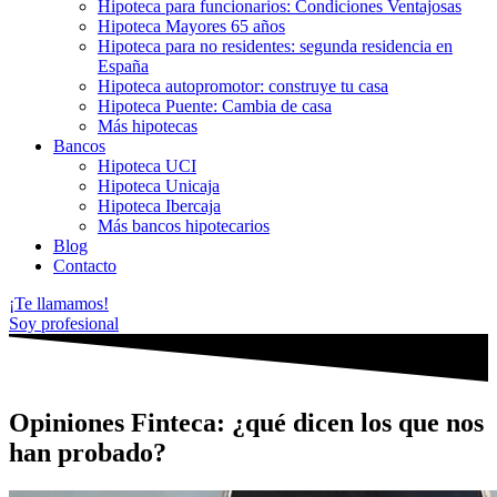
Hipoteca para funcionarios: Condiciones Ventajosas
Hipoteca Mayores 65 años
Hipoteca para no residentes: segunda residencia en
España
Hipoteca autopromotor: construye tu casa
Hipoteca Puente: Cambia de casa
Más hipotecas
Bancos
Hipoteca UCI
Hipoteca Unicaja
Hipoteca Ibercaja
Más bancos hipotecarios
Blog
Contacto
¡Te llamamos!
Soy profesional
Opiniones Finteca: ¿qué dicen los que nos
han probado?