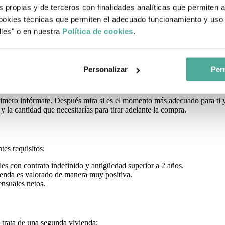
mejor hipoteca. Entra en nuestro simulador, déjanos tus datos y desp
s propias y de terceros con finalidades analíticas que permiten 
okies técnicas que permiten el adecuado funcionamiento y uso 
 directa en si te conceden o no la hipoteca. Piensa que los bancos bu
lles" o en nuestra
Política de cookies
.
 el pago (ej. aval).
narios, porque son aquellos que tienen un contrato fijo y prácticamente
Personalizar
Perm
a siendo
autónomo
no es imposible. Lo único que tienes que hacer es p
primero infórmate. Después mira si es el momento más adecuado para ti y
y la cantidad que necesitarías para tirar adelante la compra.
ntes requisitos:
es con contrato indefinido y antigüedad superior a 2 años.
vienda es valorado de manera muy positiva.
ensuales netos.
e trata de una segunda vivienda: