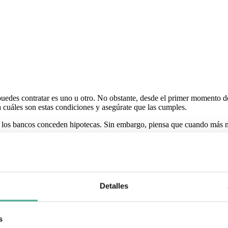
uedes contratar es uno u otro. No obstante, desde el primer momento d
ca cuáles son estas condiciones y asegúrate que las cumples.
es los bancos conceden hipotecas. Sin embargo, piensa que cuando más m
o
en fichero de inquilinos morosos
. Piensa que las entidades estudian tu p
ancieras
no
suelen dar
hipotecas al 100%
, por esto debes tener un din
como por ejemplo para el coche, estudios, etc. Piensa que la cuota a pag
Detalles
, etc., debes presentar unos documentos cuya información se incluirá en
s