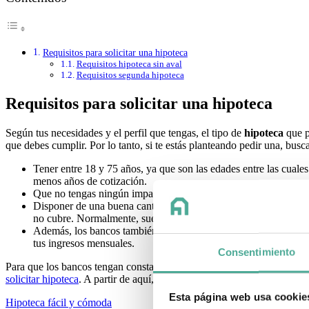
Requisitos para solicitar una hipoteca
Requisitos hipoteca sin aval
Requisitos segunda hipoteca
Requisitos para solicitar una hipoteca
Según tus necesidades y el perfil que tengas, el tipo de
hipoteca
que p
que debes cumplir. Por lo tanto, si te estás planteando pedir una, bus
Tener entre 18 y 75 años, ya que son las edades entre las cual
menos años de cotización.
Que no tengas ningún impago y constes en la lista de morosos 
Disponer de una buena cantidad de ahorros. Las
entidades fin
no cubre. Normalmente, suelen dar hasta el 80%.
Además, los bancos también miran si tienes otros
préstamos
, 
tus ingresos mensuales.
Consentimiento
Para que los bancos tengan constancia de tus ingresos, gastos, rentas
solicitar hipoteca
. A partir de aquí, mirarán si tu caso es viable o no.
Esta página web usa cookie
Hipoteca fácil y cómoda