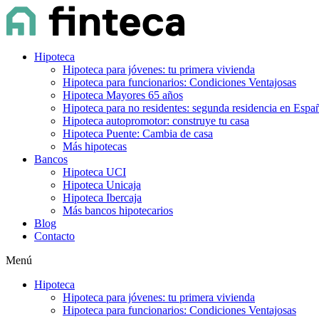
Hipoteca
Hipoteca para jóvenes: tu primera vivienda
Hipoteca para funcionarios: Condiciones Ventajosas
Hipoteca Mayores 65 años
Hipoteca para no residentes: segunda residencia en Espa
Hipoteca autopromotor: construye tu casa
Hipoteca Puente: Cambia de casa
Más hipotecas
Bancos
Hipoteca UCI
Hipoteca Unicaja
Hipoteca Ibercaja
Más bancos hipotecarios
Blog
Contacto
Menú
Hipoteca
Hipoteca para jóvenes: tu primera vivienda
Hipoteca para funcionarios: Condiciones Ventajosas