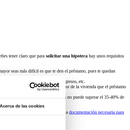
ebes tener claro que para
solicitar una hipoteca
hay unos requisitos
ayor seas más difícil es que te den el préstamo, pues te quedan
erfil y miran tus gastos fijos, tus ingresos, etc.
ero para cubrir ese porcentaje del valor de la vivienda que el préstamo
ar entre la hipoteca y otros préstamos no puede superar el 35-40% de
Acerca de las cookies
 tu Expediente Hipotecario con toda la
documentación necesaria para