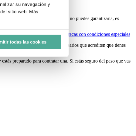
reocúpate de tu hipoteca
analizar su navegación y
del sitio web. Más
scan
estabilidad económica
y que, si no puedes garantizarla, es
 un sueldo asegurado ofreciendo
hipotecas con condiciones especiales
itir todas las cookies
resentar todos los documentos necesarios que acrediten que tienes
 estás preparado para contratar una. Si estás seguro del paso que vas