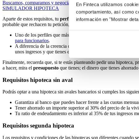
Buscamos, comparamos y negociamos con los bancos para conseguir tu 
En Finteca utilizamos cookie
SIMULADOR HIPOTECA
comportamiento, así como co
Aparte de estos requisitos, tu
perfil profesional
influye de manera muy
información en "Mostrar deta
probable que rechacen tu petición, o te pidan otras formas de garantizar
Uno de los perfiles que más gustan a los bancos son los funcio
para funcionarios
.
A diferencia de la creencia que se tiene, conseguir una
hipotec
unos ingresos y que tienes estabilidad económica.
Finalmente, recuerda que, si te estás planteando pedir una hipoteca, 
a hacer, mira el
presupuesto
que tienes; el dinero que tienes ahorrado 
Requisitos hipoteca sin aval
Podrás optar a una hipoteca sin avales bancarios si cumples los siguie
Garantiza al banco que puedes hacer frente a las cuotas mensual
Tener ahorrado un importe superior al 30% del precio de la vi
Tu ratio de endeudamiento es inferior al 35% de tus ingresos m
Requisitos segunda hipoteca
Los requisitos y condiciones de las hipotecas son diferentes cuando s