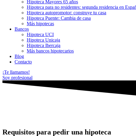
Hipoteca Mayores 65 años
Hipoteca para no residentes: segunda residencia en Espa
Hipoteca autopromotor: construye tu casa
Hipoteca Puente: Cambia de casa
Más hipotecas
Bancos
Hipoteca UCI
Hipoteca Unicaja
Hipoteca Ibercaja
Más bancos hipotecarios
Blog
Contacto
¡Te llamamos!
Soy profesional
Requisitos para pedir una hipoteca