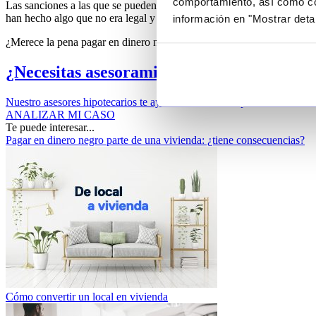
comportamiento, así como co
Las sanciones a las que se pueden enfrentar quienes participan en la o
han hecho algo que no era legal y pueden ser descubiertos.
información en "Mostrar deta
¿Merece la pena pagar en dinero negro parte de una vivienda? Sin duda
¿Necesitas asesoramiento experto para tu 
Nuestro asesores hipotecarios te ayudarán en todo el proceso de finan
ANALIZAR MI CASO
Te puede interesar...
Pagar en dinero negro parte de una vivienda: ¿tiene consecuencias?
Cómo convertir un local en vivienda