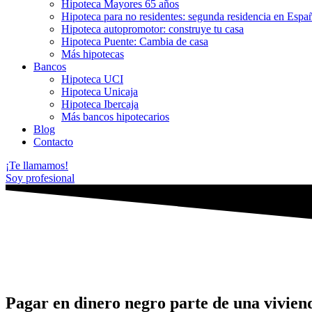
Hipoteca Mayores 65 años
Hipoteca para no residentes: segunda residencia en Espa
Hipoteca autopromotor: construye tu casa
Hipoteca Puente: Cambia de casa
Más hipotecas
Bancos
Hipoteca UCI
Hipoteca Unicaja
Hipoteca Ibercaja
Más bancos hipotecarios
Blog
Contacto
¡Te llamamos!
Soy profesional
Pagar en dinero negro parte de una vivien