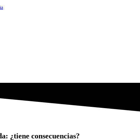
ña
da: ¿tiene consecuencias?