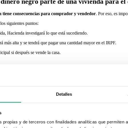
n dinero negro parte de una vivienda para e
da tiene consecuencias para comprador y vendedor
. Por eso, es impo
los siguientes puntos:
dida, Hacienda investigará lo que está sucediendo.
erá más alta y se tendrá que pagar una cantidad mayor en el IRPF.
ipal si después se vende la casa.
arece en la compraventa si se considera que es muy bajo.
a de la Plusvalía Municipal será inferior, pero ¿merece la pena el riesg
Detalles
gado parte de una vivienda en negro?
s
o el comprador como el vendedor se pueden enfrentar a una sanci
s propias y de terceros con finalidades analíticas que permiten 