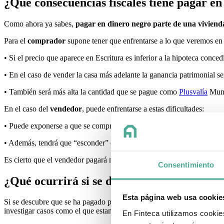
¿Qué consecuencias fiscales tiene pagar e
Como ahora ya sabes,
pagar en dinero negro parte de una vivien
Para el
comprador
supone tener que enfrentarse a lo que veremos en 
• Si el precio que aparece en Escritura es inferior a la hipoteca conce
• En el caso de vender la casa más adelante la ganancia patrimonial s
• También será más alta la cantidad que se pague como
Plusvalía
Munic
En el caso del
vendedor
, puede enfrentarse a estas dificultades:
• Puede exponerse a que se compruebe el valor de transmisión que ap
• Además, tendrá que “esconder” el dinero negro que ha obtenido.
Es cierto que el vendedor pagará menos en el IRPF y también la cuantí
Consentimiento
¿Qué ocurrirá si se descubre que se ha pa
Esta página web usa cookie
Si se descubre que se ha pagado parte de una vivienda en negro,
tant
investigar casos como el que estamos comentando.
En Finteca utilizamos cookie