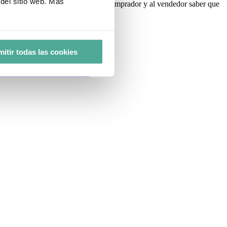
del sitio web. Más
intranquilidad que puede provocar al comprador y al vendedor saber que
itir todas las cookies
ca fue tan fácil como ahora.