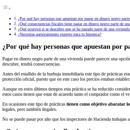
¿Por qué hay personas que apuestan por pagar en dinero negro parte
¿Qué consecuencias fiscales tiene pagar en dinero negro parte de u
¿Qué ocurrirá si se descubre que se ha pagado parte de una vivienda
¿Necesitas asesoramiento experto para tu hipoteca?
¿Por qué hay personas que apuestan por pa
Pagar en dinero negro parte de una vivienda puede parecer una opción
descubre, tendrá consecuencias.
Antes del estallido de la burbuja inmobiliaria este tipo de prácticas 
protección oficial, puesto que en este caso los precios estaban establec
Aunque en estos últimos tiempos esta práctica se ha reducido consid
estos casos tienen que estar de acuerdo tanto el comprador como el v
En ocasiones este tipo de prácticas
tienen como objetivo abaratar lo
legales, pero también ilegales.
No se puede pasar por alto que los inspectores de Hacienda trabajan ar