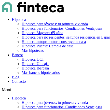
Hipoteca
Hipoteca para jóvenes: tu primera vivienda
Hipoteca para funcionarios: Condiciones Ventajosas
Hipoteca Mayores 65 años
Hipoteca para no residentes: segunda residencia en Espa
Hipoteca autopromotor: construye tu casa
Hipoteca Puente: Cambia de casa
Más hipotecas
Bancos
Hipoteca UCI
Hipoteca Unicaja
Hipoteca Ibercaja
Más bancos hipotecarios
Blog
Contacto
Menú
Hipoteca
Hipoteca para jóvenes: tu primera vivienda
Hipoteca para funcionarios: Condiciones Ventajosas