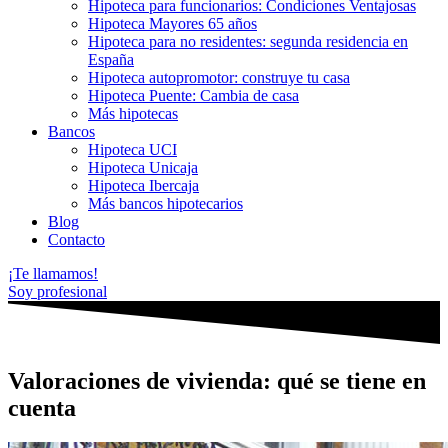
Hipoteca para funcionarios: Condiciones Ventajosas
Hipoteca Mayores 65 años
Hipoteca para no residentes: segunda residencia en
España
Hipoteca autopromotor: construye tu casa
Hipoteca Puente: Cambia de casa
Más hipotecas
Bancos
Hipoteca UCI
Hipoteca Unicaja
Hipoteca Ibercaja
Más bancos hipotecarios
Blog
Contacto
¡Te llamamos!
Soy profesional
Valoraciones de vivienda: qué se tiene en
cuenta