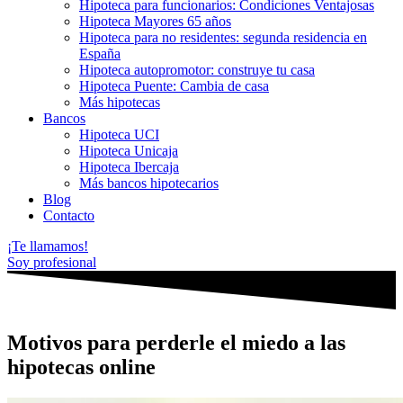
Hipoteca para funcionarios: Condiciones Ventajosas
Hipoteca Mayores 65 años
Hipoteca para no residentes: segunda residencia en
España
Hipoteca autopromotor: construye tu casa
Hipoteca Puente: Cambia de casa
Más hipotecas
Bancos
Hipoteca UCI
Hipoteca Unicaja
Hipoteca Ibercaja
Más bancos hipotecarios
Blog
Contacto
¡Te llamamos!
Soy profesional
Motivos para perderle el miedo a las
hipotecas online