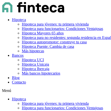
Hipoteca
Hipoteca para jóvenes: tu primera vivienda
Hipoteca para funcionarios: Condiciones Ventajosas
Hipoteca Mayores 65 años
Hipoteca para no residentes: segunda residencia en Espa
Hipoteca autopromotor: construye tu casa
Hipoteca Puente: Cambia de casa
Más hipotecas
Bancos
Hipoteca UCI
Hipoteca Unicaja
Hipoteca Ibercaja
Más bancos hipotecarios
Blog
Contacto
Menú
Hipoteca
Hipoteca para jóvenes: tu primera vivienda
Hipoteca para funcionarios: Condiciones Ventajosas