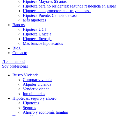
Hipoteca Mayores 65 años
Hipoteca para no residentes: segunda residencia en Espa
Hipoteca autopromotor: construye tu casa
Hipoteca Puente: Cambia de casa
Más hipotecas
Bancos
Hipoteca UCI
Hipoteca Unicaja
Hipoteca Ibercaja
Más bancos hipotecarios
Blog
Contacto
¡Te llamamos!
Soy profesional
Busco Vivienda
Comprar vivienda
Alquiler vivienda
Vender vivienda
Inmobilliarias
Hipotecas, seguro y ahorro
Hipotecas
Seguros
Ahorro y economía familiar