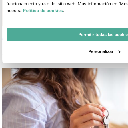
funcionamiento y uso del sitio web. Más información en "Most
nuestra
Política de cookies
.
Permitir todas las cookie
Los 5 errores a evitar antes de comprar
una vivienda
Personalizar
Última actualización: agosto 9th, 2022 | 05:11 pmComprar una
vivienda puede ser la