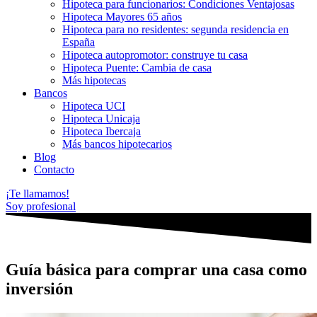
Hipoteca para funcionarios: Condiciones Ventajosas
Hipoteca Mayores 65 años
Hipoteca para no residentes: segunda residencia en
España
Hipoteca autopromotor: construye tu casa
Hipoteca Puente: Cambia de casa
Más hipotecas
Bancos
Hipoteca UCI
Hipoteca Unicaja
Hipoteca Ibercaja
Más bancos hipotecarios
Blog
Contacto
¡Te llamamos!
Soy profesional
Guía básica para comprar una casa como
inversión