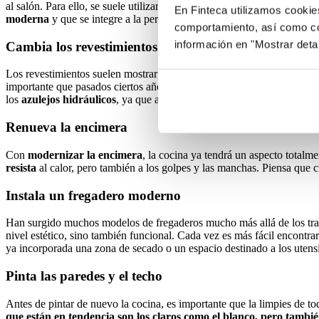
al salón. Para ello, se suele utilizar mucho una isla, que, a parte de 
En Finteca utilizamos cookie
moderna
y que se integre a la perfección con ambos espacios.
comportamiento, así como co
información en "Mostrar deta
Cambia los revestimientos
Los revestimientos suelen mostrar “la edad” de una cocina. Con el pas
importante que pasados ciertos años los cambies. Actualmente, lo más
los
azulejos hidráulicos
, ya que aportan color a la cocina y un toque
Renueva la encimera
Con
modernizar la encimera
, la cocina ya tendrá un aspecto totalm
resista
al calor, pero también a los golpes y las manchas. Piensa que cu
Instala un fregadero moderno
Han surgido muchos modelos de fregaderos mucho más allá de los tradi
nivel estético, sino también funcional. Cada vez es más fácil encontr
ya incorporada una zona de secado o un espacio destinado a los utensi
Pinta las paredes y el techo
Antes de pintar de nuevo la cocina, es importante que la limpies de t
que están en tendencia son los claros como el blanco, pero tambi