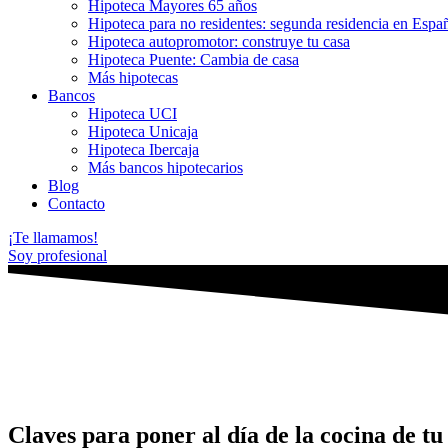
Hipoteca Mayores 65 años
Hipoteca para no residentes: segunda residencia en Espa
Hipoteca autopromotor: construye tu casa
Hipoteca Puente: Cambia de casa
Más hipotecas
Bancos
Hipoteca UCI
Hipoteca Unicaja
Hipoteca Ibercaja
Más bancos hipotecarios
Blog
Contacto
¡Te llamamos!
Soy profesional
Claves para poner al día de la cocina de tu