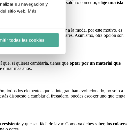
. Si te decantas por abrir la cocina al salón o comedor,
elige una isla
analizar su navegación y
del sitio web. Más
ién puede suceder que dejen de estar a la moda, por este motivo, es
angulares que seguro que te son familiares. Asimismo, otra opción son
itir todas las cookies
 que, si quieres cambiarla, tienes que
optar por un material que
 de durar más años.
n, todos los elementos que la integran han evolucionado, no solo a
 estás dispuesto a cambiar el fregadero, puedes escoger uno que tenga
 resistente
y que sea fácil de lavar. Como ya debes saber,
los colores
na o ocres.