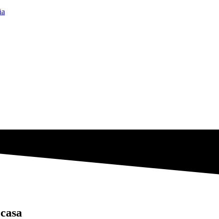
ña
 casa