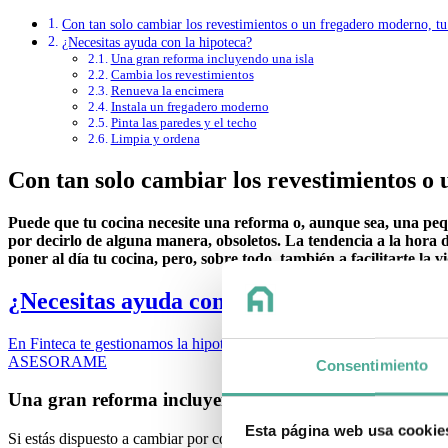
Con tan solo cambiar los revestimientos o un fregadero moderno, tu 
¿Necesitas ayuda con la hipoteca?
Una gran reforma incluyendo una isla
Cambia los revestimientos
Renueva la encimera
Instala un fregadero moderno
Pinta las paredes y el techo
Limpia y ordena
Con tan solo cambiar los revestimientos o 
Puede que tu cocina necesite una reforma o, aunque sea, una peque
por decirlo de alguna manera, obsoletos. La tendencia a la hora
poner al día tu cocina, pero, sobre todo, también a facilitarte la vi
¿Necesitas ayuda con la hipoteca?
En Finteca te gestionamos la hipoteca de principio a fin, además te a
ASESORAME
Consentimiento
Una gran reforma incluyendo una isla
Esta página web usa cookie
Si estás dispuesto a cambiar por completo la visión de tu casa y hacer