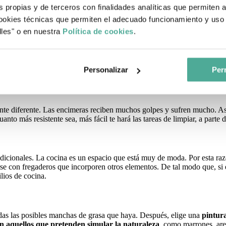
separar los dos ambientes, también se convierte en un elemento decorativo
s propias y de terceros con finalidades analíticas que permiten 
okies técnicas que permiten el adecuado funcionamiento y uso 
lles" o en nuestra
Política de cookies
.
o del tiempo se desgastan y no quedan del todo estéticos. A parte, tamb
 utilizado son los
azulejos blancos de tipo metro
, es decir, unos rect
Personalizar
Perm
 “vintage”.
ente diferente. Las encimeras reciben muchos golpes y sufren mucho. Así
anto más resistente sea, más fácil te hará las tareas de limpiar, a parte
cionales. La cocina es un espacio que está muy de moda. Por esta razó
arse con fregaderos que incorporen otros elementos. De tal modo que, si
lios de cocina.
odas las posibles manchas de grasa que haya. Después, elige una
pintura
én aquellos que pretenden simular la naturaleza
, como marrones, are