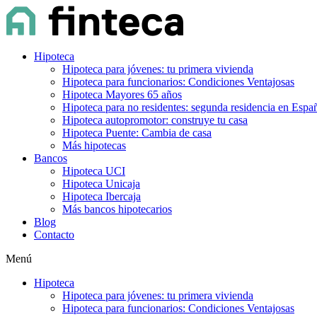
Hipoteca
Hipoteca para jóvenes: tu primera vivienda
Hipoteca para funcionarios: Condiciones Ventajosas
Hipoteca Mayores 65 años
Hipoteca para no residentes: segunda residencia en Espa
Hipoteca autopromotor: construye tu casa
Hipoteca Puente: Cambia de casa
Más hipotecas
Bancos
Hipoteca UCI
Hipoteca Unicaja
Hipoteca Ibercaja
Más bancos hipotecarios
Blog
Contacto
Menú
Hipoteca
Hipoteca para jóvenes: tu primera vivienda
Hipoteca para funcionarios: Condiciones Ventajosas