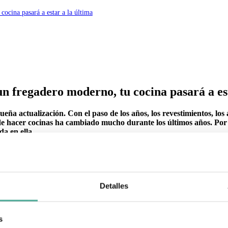
cocina pasará a estar a la última
un fregadero moderno, tu cocina pasará a es
ña actualización. Con el paso de los años, los revestimientos, los
 de hacer cocinas ha cambiado mucho durante los últimos años. Por
da en ella.
seguramos que firmes las mejores condiciones para ti
Detalles
s
 una gran reforma, una de las mejores cosas es decantarte por el
concept