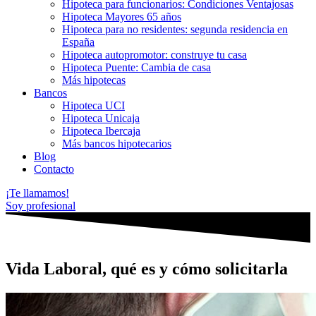
Hipoteca para funcionarios: Condiciones Ventajosas
Hipoteca Mayores 65 años
Hipoteca para no residentes: segunda residencia en
España
Hipoteca autopromotor: construye tu casa
Hipoteca Puente: Cambia de casa
Más hipotecas
Bancos
Hipoteca UCI
Hipoteca Unicaja
Hipoteca Ibercaja
Más bancos hipotecarios
Blog
Contacto
¡Te llamamos!
Soy profesional
Vida Laboral, qué es y cómo solicitarla