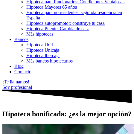
Hipoteca para funcionarios: Condiciones Ventajosas
Hipoteca Mayores 65 años
Hipoteca para no residentes: segunda residencia en
España
Hipoteca autopromotor: construye tu casa
Hipoteca Puente: Cambia de casa
Más hipotecas
Bancos
Hipoteca UCI
Hipoteca Unicaja
Hipoteca Ibercaja
Más bancos hipotecarios
Blog
Contacto
¡Te llamamos!
Soy profesional
Hipoteca bonificada: ¿es la mejor opción?