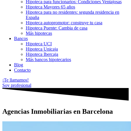
Hipoteca para funcionarios: Condiciones Ventajosas
Hipoteca Mayores 65 años
Hipoteca para no residentes: segunda residencia en
España
Hipoteca autopromotor: construye tu casa
Hipoteca Puente: Cambia de casa
Más hipotecas
Bancos
Hipoteca UCI
Hipoteca Unicaja
Hipoteca Ibercaja
Más bancos hipotecarios
Blog
Contacto
¡Te llamamos!
Soy profesional
Agencias Inmobiliarias en Barcelona