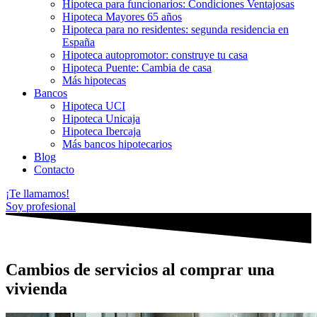
Hipoteca para funcionarios: Condiciones Ventajosas
Hipoteca Mayores 65 años
Hipoteca para no residentes: segunda residencia en
España
Hipoteca autopromotor: construye tu casa
Hipoteca Puente: Cambia de casa
Más hipotecas
Bancos
Hipoteca UCI
Hipoteca Unicaja
Hipoteca Ibercaja
Más bancos hipotecarios
Blog
Contacto
¡Te llamamos!
Soy profesional
Cambios de servicios al comprar una
vivienda